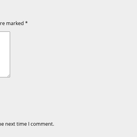
 are marked
*
he next time I comment.