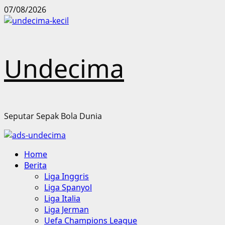
Skip
07/08/2026
to
content
Undecima
Seputar Sepak Bola Dunia
Primary
Home
Menu
Berita
Liga Inggris
Liga Spanyol
Liga Italia
Liga Jerman
Uefa Champions League