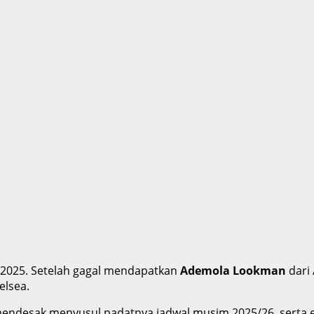
s 2025. Setelah gagal mendapatkan
Ademola Lookman
dari 
elsea.
desak menyusul padatnya jadwal musim 2025/26, serta eksp