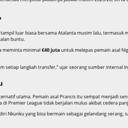
?
tampil luar biasa bersama Atalanta musim lalu, termasuk me
alan buntu.
nta meminta minimal
€40 juta
untuk melepas pemain asal Nige
m setiap langkah transfer,” ujar seorang sumber internal I
u
rnatif utama. Pemain asal Prancis itu sempat menjadi sens
i Premier League tidak berjalan mulus akibat cedera pan
 diri Nkunku yang bisa bermain sebagai gelandang serang, sa