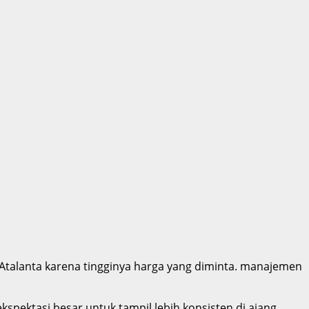
Atalanta karena tingginya harga yang diminta. manajemen
ektasi besar untuk tampil lebih konsisten di ajang