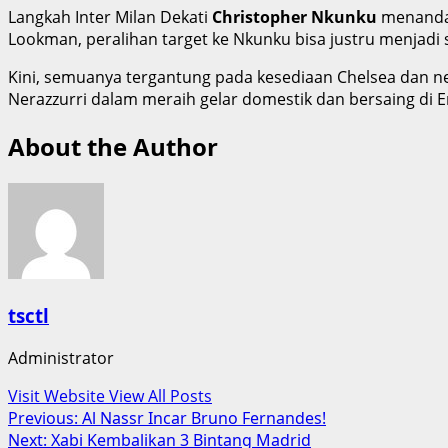
Langkah Inter Milan Dekati
Christopher Nkunku
menandai
Lookman, peralihan target ke Nkunku bisa justru menjadi s
Kini, semuanya tergantung pada kesediaan Chelsea dan neg
Nerazzurri dalam meraih gelar domestik dan bersaing di E
About the Author
tsctl
Administrator
Visit Website
View All Posts
Post
Previous:
Al Nassr Incar Bruno Fernandes!
Next:
Xabi Kembalikan 3 Bintang Madrid