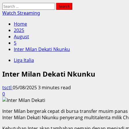
Search
for:
Watch Streaming
Home
2025
August
5
Inter Milan Dekati Nkunku
Liga Italia
Inter Milan Dekati Nkunku
tsctl
05/08/2025
3 minutes read
0
Inter Milan bergerak cepat di bursa transfer musim pana
Inter Milan Dekati Nkunku penyerang multitalenta milik Ch
Kebutuhan Inter akan tambahan pemain depan menjadi men