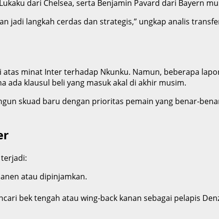
ukaku dari Chelsea, serta Benjamin Pavard dari Bayern mus
n jadi langkah cerdas dan strategis,” ungkap analis transf
i atas minat Inter terhadap Nkunku. Namun, beberapa lap
ma ada klausul beli yang masuk akal di akhir musim.
angun skuad baru dengan prioritas pemain yang benar-ben
er
terjadi:
anen atau dipinjamkan.
ari bek tengah atau wing-back kanan sebagai pelapis Denz