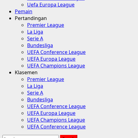
Uefa Europa League
Pemain
Pertandingan
Premier League
La Liga
Serie A
Bundesliga
UEFA Conference League
UEFA Europa League
UEFA Champions League
Klasemen
Premier League
La Liga
Serie A
Bundesliga
UEFA Conference League
UEFA Europa League
UEFA Champions League
UEFA Conference League