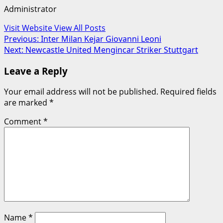
Administrator
Visit Website
View All Posts
Post
Previous:
Inter Milan Kejar Giovanni Leoni
Next:
Newcastle United Mengincar Striker Stuttgart
navigation
Leave a Reply
Your email address will not be published.
Required fields
are marked
*
Comment
*
Name
*