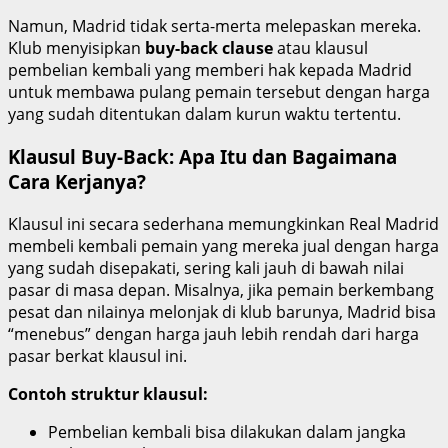
Namun, Madrid tidak serta-merta melepaskan mereka.
Klub menyisipkan
buy-back clause
atau klausul
pembelian kembali yang memberi hak kepada Madrid
untuk membawa pulang pemain tersebut dengan harga
yang sudah ditentukan dalam kurun waktu tertentu.
Klausul Buy-Back: Apa Itu dan Bagaimana
Cara Kerjanya?
Klausul ini secara sederhana memungkinkan Real Madrid
membeli kembali pemain yang mereka jual dengan harga
yang sudah disepakati, sering kali jauh di bawah nilai
pasar di masa depan. Misalnya, jika pemain berkembang
pesat dan nilainya melonjak di klub barunya, Madrid bisa
“menebus” dengan harga jauh lebih rendah dari harga
pasar berkat klausul ini.
Contoh struktur klausul:
Pembelian kembali bisa dilakukan dalam jangka