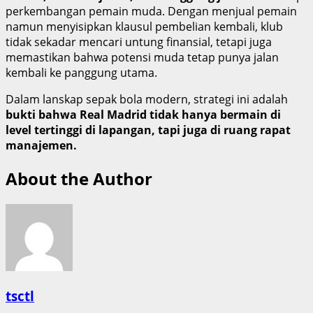
perkembangan pemain muda. Dengan menjual pemain
namun menyisipkan klausul pembelian kembali, klub
tidak sekadar mencari untung finansial, tetapi juga
memastikan bahwa potensi muda tetap punya jalan
kembali ke panggung utama.
Dalam lanskap sepak bola modern, strategi ini adalah
bukti bahwa Real Madrid tidak hanya bermain di
level tertinggi di lapangan, tapi juga di ruang rapat
manajemen.
About the Author
tsctl