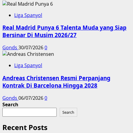
Liga Spanyol
Real Madrid Punya 6 Talenta Muda yang Siap
Bersinar Di Musim 2026/27
Gonds
30/07/2026
0
Liga Spanyol
Andreas Christensen Resmi Perpanjang
Kontrak Di Barcelona Hingga 2028
Gonds
06/07/2026
0
Search
Search
Recent Posts