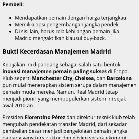
Pembeli:
Mendapatkan pemain dengan harga terjangkau.
Memiliki opsi pengembangan jangka pendek.
Di sisi lain, harus rela kehilangan pemain jika
Madrid mengaktifkan klausul buy-back.
Bukti Kecerdasan Manajemen Madrid
Kebijakan ini dipandang sebagai salah satu bentuk
inovasi manajemen pemain paling sukses
di Eropa.
Klub seperti
Manchester City
,
Chelsea
, dan
Barcelona
pun mulai menerapkan sistem serupa dalam manajemen
pemain muda mereka. Namun, Real Madrid tetap
menjadi pionir yang mempopulerkan sistem ini sejak
awal 2010-an.
Presiden
Florentino Pérez
dan direktur teknik klub telah
mengubah pendekatan transfer Madrid, dari sekadar
pembelian besar menjadi pengelolaan pemain jangka
panjang yang terstruktur dan efisien secara ekonomi.