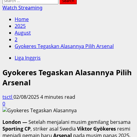
Search
for:
Watch Streaming
Home
2025
August
2
Gyokeres Tegaskan Alasannya Pilih Arsenal
Liga Inggris
Gyokeres Tegaskan Alasannya Pilih
Arsenal
tsctl
02/08/2025
4 minutes read
0
London —
Setelah menjalani musim gemilang bersama
Sporting CP
, striker asal Swedia
Viktor Gyökeres
resmi
menjadi pemain baru
Arsenal
pada musim panas 2025.