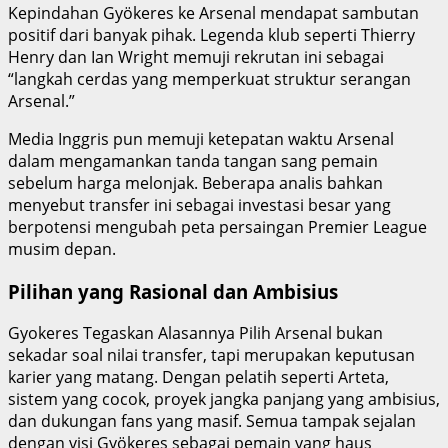
Kepindahan Gyökeres ke Arsenal mendapat sambutan
positif dari banyak pihak. Legenda klub seperti Thierry
Henry dan Ian Wright memuji rekrutan ini sebagai
“langkah cerdas yang memperkuat struktur serangan
Arsenal.”
Media Inggris pun memuji ketepatan waktu Arsenal
dalam mengamankan tanda tangan sang pemain
sebelum harga melonjak. Beberapa analis bahkan
menyebut transfer ini sebagai investasi besar yang
berpotensi mengubah peta persaingan Premier League
musim depan.
Pilihan yang Rasional dan Ambisius
Gyokeres Tegaskan Alasannya Pilih Arsenal bukan
sekadar soal nilai transfer, tapi merupakan keputusan
karier yang matang. Dengan pelatih seperti Arteta,
sistem yang cocok, proyek jangka panjang yang ambisius,
dan dukungan fans yang masif. Semua tampak sejalan
dengan visi Gyökeres sebagai pemain yang haus