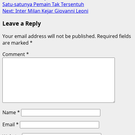
Satu-satunya Pemain Tak Tersentuh
navigation
Next:
Inter Milan Kejar Giovanni Leoni
Leave a Reply
Your email address will not be published.
Required fields
are marked
*
Comment
*
Name
*
Email
*