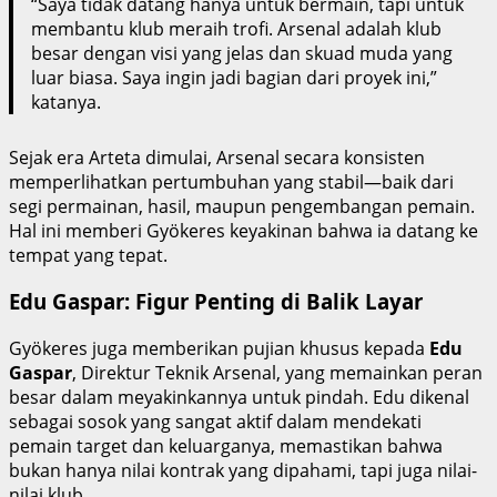
“Saya tidak datang hanya untuk bermain, tapi untuk
membantu klub meraih trofi. Arsenal adalah klub
besar dengan visi yang jelas dan skuad muda yang
luar biasa. Saya ingin jadi bagian dari proyek ini,”
katanya.
Sejak era Arteta dimulai, Arsenal secara konsisten
memperlihatkan pertumbuhan yang stabil—baik dari
segi permainan, hasil, maupun pengembangan pemain.
Hal ini memberi Gyökeres keyakinan bahwa ia datang ke
tempat yang tepat.
Edu Gaspar: Figur Penting di Balik Layar
Gyökeres juga memberikan pujian khusus kepada
Edu
Gaspar
, Direktur Teknik Arsenal, yang memainkan peran
besar dalam meyakinkannya untuk pindah. Edu dikenal
sebagai sosok yang sangat aktif dalam mendekati
pemain target dan keluarganya, memastikan bahwa
bukan hanya nilai kontrak yang dipahami, tapi juga nilai-
nilai klub.