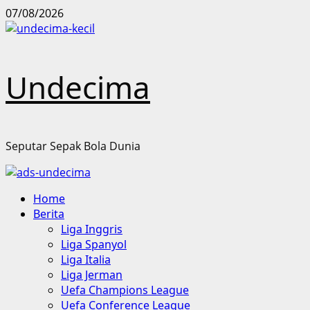
Skip
07/08/2026
to
content
Undecima
Seputar Sepak Bola Dunia
Primary
Home
Menu
Berita
Liga Inggris
Liga Spanyol
Liga Italia
Liga Jerman
Uefa Champions League
Uefa Conference League