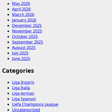
May 2026
April 2026
March 2026
January 2026
December 2025
November 2025
October 2025
September 2025
August 2025
July 2025
June 2025
Categories
Liga Inggris
Liga Italia
Liga Jerman
Liga Spanyol
Uefa Champions League
Uncategorized