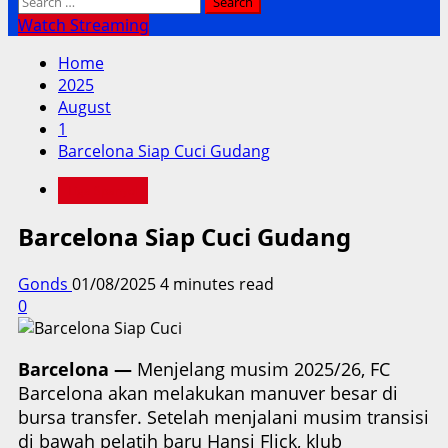
Search
for:
Watch Streaming
Home
2025
August
1
Barcelona Siap Cuci Gudang
Liga Spanyol
Barcelona Siap Cuci Gudang
Gonds
01/08/2025
4 minutes read
0
Barcelona —
Menjelang musim 2025/26, FC
Barcelona akan melakukan manuver besar di
bursa transfer. Setelah menjalani musim transisi
di bawah pelatih baru Hansi Flick, klub