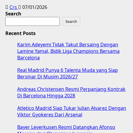
Crs
07/01/2026
Search
Search
Recent Posts
Karim Adeyemi Tidak Takut Bersaing Dengan
Lamine Yamal, Bidik Liga Champions Bersama
Barcelona
Real Madrid Punya 6 Talenta Muda yang Siap
Bersinar Di Musim 2026/27
Andreas Christensen Resmi Perpanjang Kontrak
Di Barcelona Hingga 2028
Atletico Madrid Siap Tukar Julian Alvarez Dengan
Viktor Gyokeres Dari Arsenal
Bayer Leverkusen Resmi Datangkan Afonso