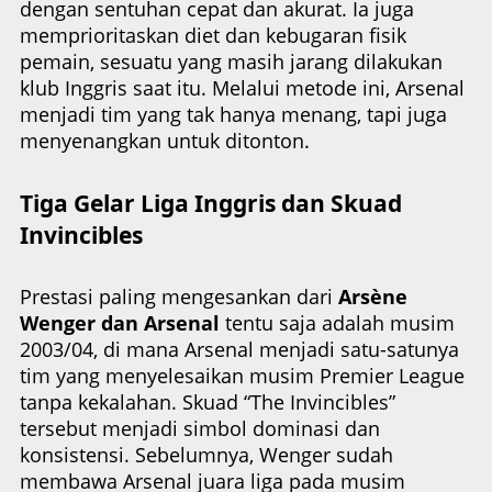
dengan sentuhan cepat dan akurat. Ia juga
memprioritaskan diet dan kebugaran fisik
pemain, sesuatu yang masih jarang dilakukan
klub Inggris saat itu. Melalui metode ini, Arsenal
menjadi tim yang tak hanya menang, tapi juga
menyenangkan untuk ditonton.
Tiga Gelar Liga Inggris dan Skuad
Invincibles
Prestasi paling mengesankan dari
Arsène
Wenger dan Arsenal
tentu saja adalah musim
2003/04, di mana Arsenal menjadi satu-satunya
tim yang menyelesaikan musim Premier League
tanpa kekalahan. Skuad “The Invincibles”
tersebut menjadi simbol dominasi dan
konsistensi. Sebelumnya, Wenger sudah
membawa Arsenal juara liga pada musim