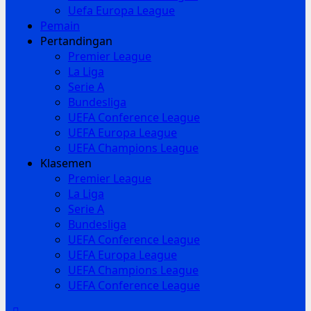
Uefa Europa League
Pemain
Pertandingan
Premier League
La Liga
Serie A
Bundesliga
UEFA Conference League
UEFA Europa League
UEFA Champions League
Klasemen
Premier League
La Liga
Serie A
Bundesliga
UEFA Conference League
UEFA Europa League
UEFA Champions League
UEFA Conference League