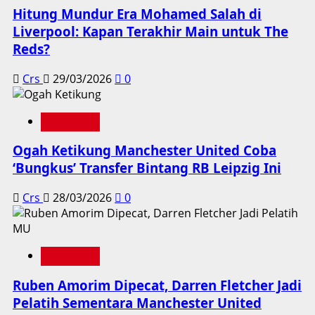
Hitung Mundur Era Mohamed Salah di
Liverpool: Kapan Terakhir Main untuk The
Reds?
Crs
29/03/2026
0
Liga Inggris
Ogah Ketikung Manchester United Coba
‘Bungkus’ Transfer Bintang RB Leipzig Ini
Crs
28/03/2026
0
Liga Inggris
Ruben Amorim Dipecat, Darren Fletcher Jadi
Pelatih Sementara Manchester United