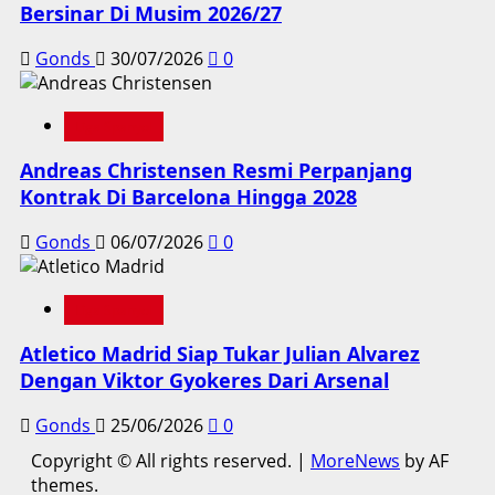
Bersinar Di Musim 2026/27
Gonds
30/07/2026
0
Liga Spanyol
Andreas Christensen Resmi Perpanjang
Kontrak Di Barcelona Hingga 2028
Gonds
06/07/2026
0
Liga Spanyol
Atletico Madrid Siap Tukar Julian Alvarez
Dengan Viktor Gyokeres Dari Arsenal
Gonds
25/06/2026
0
Copyright © All rights reserved.
|
MoreNews
by AF
themes.