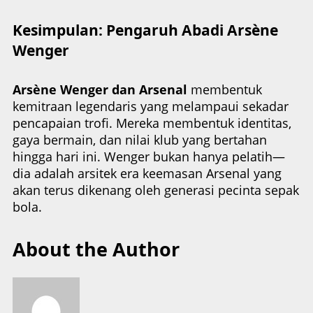
Kesimpulan: Pengaruh Abadi Arsène
Wenger
Arsène Wenger dan Arsenal
membentuk
kemitraan legendaris yang melampaui sekadar
pencapaian trofi. Mereka membentuk identitas,
gaya bermain, dan nilai klub yang bertahan
hingga hari ini. Wenger bukan hanya pelatih—
dia adalah arsitek era keemasan Arsenal yang
akan terus dikenang oleh generasi pecinta sepak
bola.
About the Author