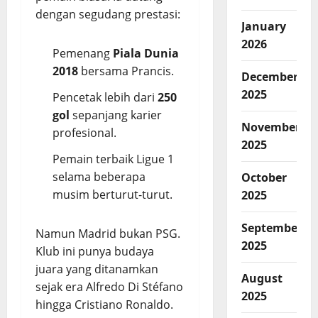
dengan segudang prestasi:
January
2026
Pemenang
Piala Dunia
2018
bersama Prancis.
December
2025
Pencetak lebih dari
250
gol
sepanjang karier
November
profesional.
2025
Pemain terbaik Ligue 1
selama beberapa
October
musim berturut-turut.
2025
September
Namun Madrid bukan PSG.
2025
Klub ini punya budaya
juara yang ditanamkan
August
sejak era Alfredo Di Stéfano
2025
hingga Cristiano Ronaldo.