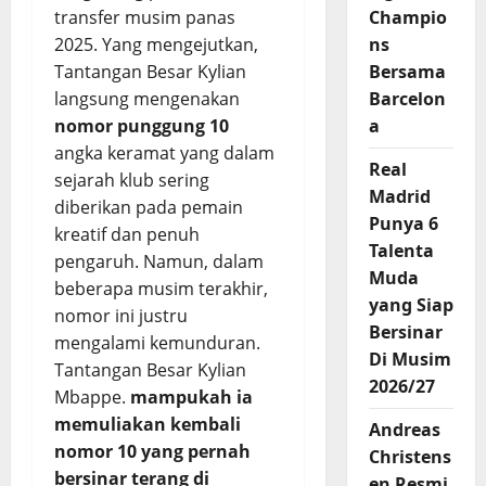
Champio
transfer musim panas
ns
2025. Yang mengejutkan,
Bersama
Tantangan Besar Kylian
Barcelon
langsung mengenakan
a
nomor punggung 10
angka keramat yang dalam
Real
sejarah klub sering
Madrid
diberikan pada pemain
Punya 6
kreatif dan penuh
Talenta
pengaruh. Namun, dalam
Muda
beberapa musim terakhir,
yang Siap
nomor ini justru
Bersinar
mengalami kemunduran.
Di Musim
Tantangan Besar Kylian
2026/27
Mbappe.
mampukah ia
memuliakan kembali
Andreas
nomor 10 yang pernah
Christens
bersinar terang di
en Resmi