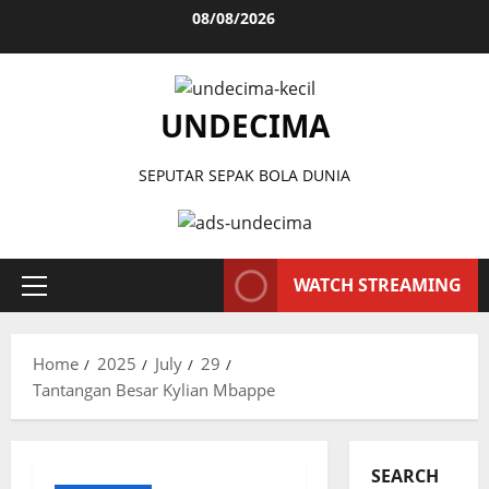
Skip
08/08/2026
to
content
UNDECIMA
SEPUTAR SEPAK BOLA DUNIA
WATCH STREAMING
Primary
Menu
Home
2025
July
29
Tantangan Besar Kylian Mbappe
SEARCH