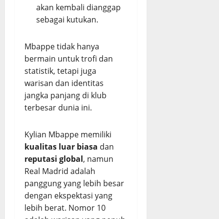
akan kembali dianggap
sebagai kutukan.
Mbappe tidak hanya
bermain untuk trofi dan
statistik, tetapi juga
warisan dan identitas
jangka panjang di klub
terbesar dunia ini.
Kylian Mbappe memiliki
kualitas luar biasa
dan
reputasi global
, namun
Real Madrid adalah
panggung yang lebih besar
dengan ekspektasi yang
lebih berat. Nomor 10