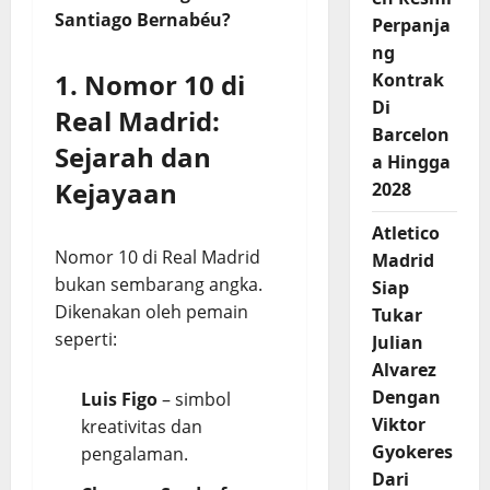
Santiago Bernabéu?
Perpanja
ng
1. Nomor 10 di
Kontrak
Di
Real Madrid:
Barcelon
Sejarah dan
a Hingga
Kejayaan
2028
Atletico
Nomor 10 di Real Madrid
Madrid
bukan sembarang angka.
Siap
Dikenakan oleh pemain
Tukar
seperti:
Julian
Alvarez
Dengan
Luis Figo
– simbol
Viktor
kreativitas dan
Gyokeres
pengalaman.
Dari