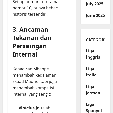
Setiap nomor, terutama
July 2025
nomor 10, punya beban
historis tersendiri.
June 2025
3. Ancaman
Tekanan dan
CATEGORIES
Persaingan
Liga
Internal
Inggris
Liga
Kehadiran Mbappe
Italia
menambah kedalaman
skuad Madrid, tapi juga
Liga
menambah kompetisi
Jerman
internal yang sengit:
Liga
Vinícius Jr.
telah
Spanyol