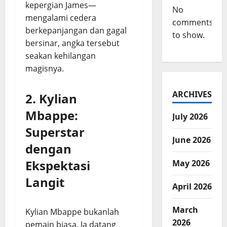
kepergian James—
No
mengalami cedera
comments
berkepanjangan dan gagal
to show.
bersinar, angka tersebut
seakan kehilangan
magisnya.
ARCHIVES
2. Kylian
Mbappe:
July 2026
Superstar
June 2026
dengan
Ekspektasi
May 2026
Langit
April 2026
March
Kylian Mbappe bukanlah
2026
pemain biasa. Ia datang