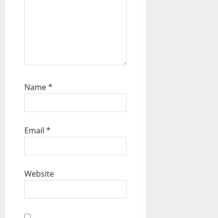
Name
*
Email
*
Website