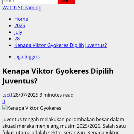
Search
for:
Watch Streaming
Home
2025
July
28
Kenapa Viktor Gyokeres Dipilih Juventus?
Liga Inggris
Kenapa Viktor Gyokeres Dipilih
Juventus?
tsctl
28/07/2025
3 minutes read
0
Juventus tengah melakukan perombakan besar dalam
skuad mereka menjelang musim 2025/2026. Salah satu
fokus utama adalah sektor serangan. Kenapa Viktor