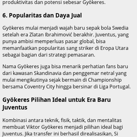
produktivitas dan potensi sebesar Gyökeres.
6. Popularitas dan Daya Jual
Gyökeres mulai menjadi wajah baru sepak bola Swedia
setelah era Zlatan Ibrahimović berakhir. Juventus, yang
punya ambisi memperluas pasar global, bisa
memanfaatkan popularitas sang striker di Eropa Utara
sebagai bagian dari strategi pemasaran.
Nama Gyökeres juga bisa menarik perhatian fans baru
dari kawasan Skandinavia dan penggemar netral yang
mulai mengikutinya sejak bermain di Championship
bersama Coventry City hingga bersinar di Liga Portugal.
Gyökeres Pilihan Ideal untuk Era Baru
Juventus
Kombinasi antara teknik, fisik, taktik, dan mentalitas
membuat Viktor Gyökeres menjadi pilihan ideal bagi
Juventus. Jika transfer ini berhasil direalisasikan, Si