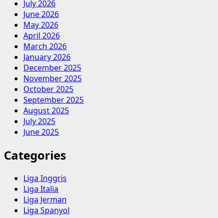
July 2026
June 2026
May 2026
April 2026
March 2026
January 2026
December 2025
November 2025
October 2025
September 2025
August 2025
July 2025
June 2025
Categories
Liga Inggris
Liga Italia
Liga Jerman
Liga Spanyol