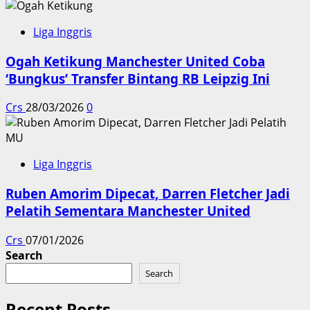
Liga Inggris
Ogah Ketikung Manchester United Coba
‘Bungkus’ Transfer Bintang RB Leipzig Ini
Crs
28/03/2026
0
Liga Inggris
Ruben Amorim Dipecat, Darren Fletcher Jadi
Pelatih Sementara Manchester United
Crs
07/01/2026
Search
Search
Recent Posts