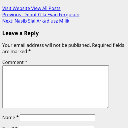
Visit Website
View All Posts
Post
Previous:
Debut Gila Evan Ferguson
Next:
Nasib Sial Arkadiusz Milik
navigation
Leave a Reply
Your email address will not be published.
Required fields
are marked
*
Comment
*
Name
*