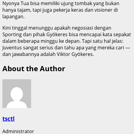
Nyonya Tua bisa memiliki ujung tombak yang bukan
hanya tajam, tapi juga pekerja keras dan visioner di
lapangan.
Kini tinggal menunggu apakah negosiasi dengan
Sporting dan pihak Gyökeres bisa mencapai kata sepakat
dalam beberapa minggu ke depan. Tapi satu hal jelas:
Juventus sangat serius dan tahu apa yang mereka cari —
dan jawabannya adalah Viktor Gyökeres.
About the Author
tsctl
Administrator