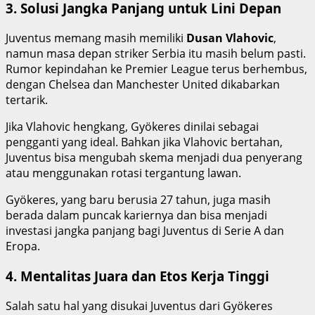
3. Solusi Jangka Panjang untuk Lini Depan
Juventus memang masih memiliki
Dusan Vlahovic
,
namun masa depan striker Serbia itu masih belum pasti.
Rumor kepindahan ke Premier League terus berhembus,
dengan Chelsea dan Manchester United dikabarkan
tertarik.
Jika Vlahovic hengkang, Gyökeres dinilai sebagai
pengganti yang ideal. Bahkan jika Vlahovic bertahan,
Juventus bisa mengubah skema menjadi dua penyerang
atau menggunakan rotasi tergantung lawan.
Gyökeres, yang baru berusia 27 tahun, juga masih
berada dalam puncak kariernya dan bisa menjadi
investasi jangka panjang bagi Juventus di Serie A dan
Eropa.
4. Mentalitas Juara dan Etos Kerja Tinggi
Salah satu hal yang disukai Juventus dari Gyökeres