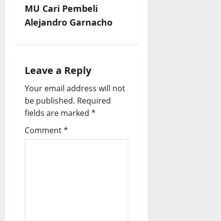
MU Cari Pembeli
t
Alejandro Garnacho
n
a
Leave a Reply
v
Your email address will not
i
be published.
Required
fields are marked
*
g
Comment
*
a
t
i
o