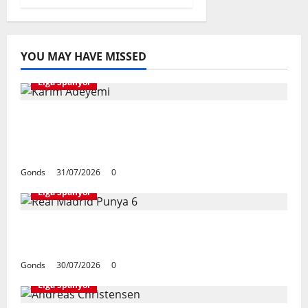
YOU MAY HAVE MISSED
Liga Spanyol
Karim Adeyemi Tidak Takut Bersaing
Dengan Lamine Yamal, Bidik Liga
Champions Bersama Barcelona
Gonds
31/07/2026
0
Liga Spanyol
Real Madrid Punya 6 Talenta Muda yang
Siap Bersinar Di Musim 2026/27
Gonds
30/07/2026
0
Liga Spanyol