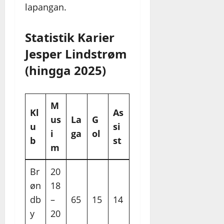
lapangan.
Statistik Karier
Jesper Lindstrøm
(hingga 2025)
M
Kl
As
us
La
G
u
si
i
ga
ol
b
st
m
Br
20
øn
18
db
–
65
15
14
y
20