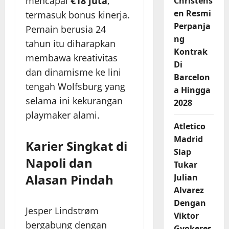
mencapai
€18 juta
,
Christens
en Resmi
termasuk bonus kinerja.
Perpanja
Pemain berusia 24
ng
tahun itu diharapkan
Kontrak
membawa kreativitas
Di
dan dinamisme ke lini
Barcelon
tengah Wolfsburg yang
a Hingga
selama ini kekurangan
2028
playmaker alami.
Atletico
Madrid
Karier Singkat di
Siap
Napoli dan
Tukar
Alasan Pindah
Julian
Alvarez
Dengan
Jesper Lindstrøm
Viktor
bergabung dengan
Gyokeres