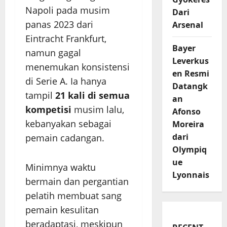
Napoli pada musim
Dari
panas 2023 dari
Arsenal
Eintracht Frankfurt,
Bayer
namun gagal
Leverkus
menemukan konsistensi
en Resmi
di Serie A. Ia hanya
Datangk
tampil
21 kali di semua
an
kompetisi
musim lalu,
Afonso
kebanyakan sebagai
Moreira
dari
pemain cadangan.
Olympiq
ue
Minimnya waktu
Lyonnais
bermain dan pergantian
pelatih membuat sang
pemain kesulitan
beradaptasi, meskipun