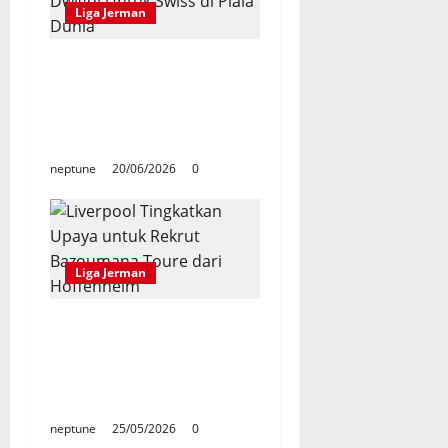
Liga Jerman
Johan Manzambi
Pemain Termuda yang
Cetak Dwigol Untuk
Swiss di Piala Dunia
neptune
20/06/2026
0
Liga Jerman
Liverpool Tingkatkan
Upaya untuk Rekrut
Bazoumana Toure dari
Hoffenheim
neptune
25/05/2026
0