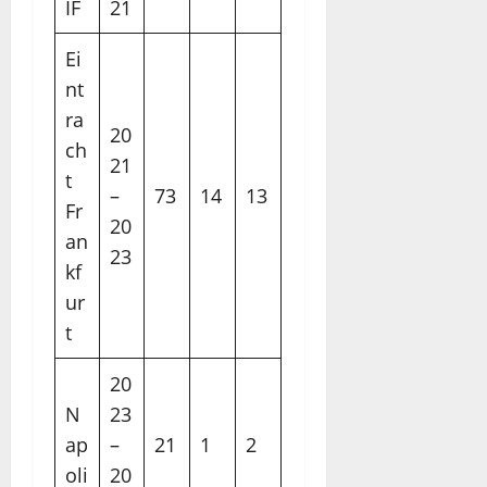
IF
21
Ei
nt
ra
20
ch
21
t
–
73
14
13
Fr
20
an
23
kf
ur
t
20
N
23
ap
–
21
1
2
oli
20