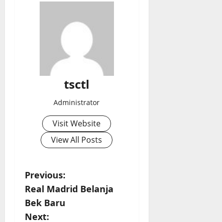
tsctl
Administrator
Visit Website
View All Posts
P
Previous:
Real Madrid Belanja
o
Bek Baru
s
Next: