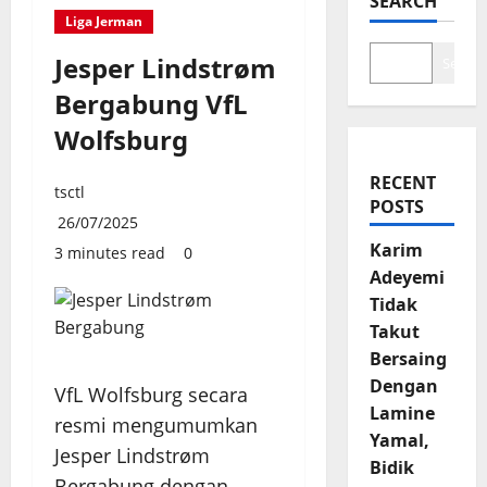
SEARCH
Liga Jerman
Jesper Lindstrøm
Search
Bergabung VfL
Wolfsburg
RECENT
tsctl
POSTS
26/07/2025
Karim
3 minutes read
0
Adeyemi
Tidak
Takut
Bersaing
Dengan
VfL Wolfsburg secara
Lamine
resmi mengumumkan
Yamal,
Jesper Lindstrøm
Bidik
Bergabung dengan