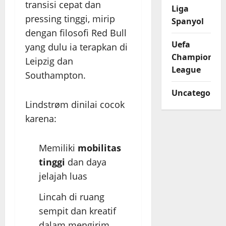
transisi cepat dan
Liga
pressing tinggi, mirip
Spanyol
dengan filosofi Red Bull
Uefa
yang dulu ia terapkan di
Champions
Leipzig dan
League
Southampton.
Uncategorize
Lindstrøm dinilai cocok
karena:
Memiliki
mobilitas
tinggi
dan daya
jelajah luas
Lincah di ruang
sempit dan kreatif
dalam mengirim