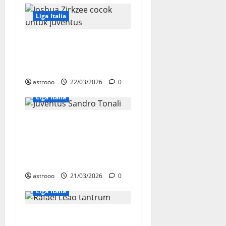
Liga Italia
Alasan-alasan Joshua
Zirkzee Cocok untuk
Juventus
astrooo
22/03/2026
0
Liga Italia
Misi Juventus:
Pulangkan Tonali dari
Inggris, Tapi Terbentur
Tembok Uang Raksasa
astrooo
21/03/2026
0
Liga Italia
Alasan Rafael Leao