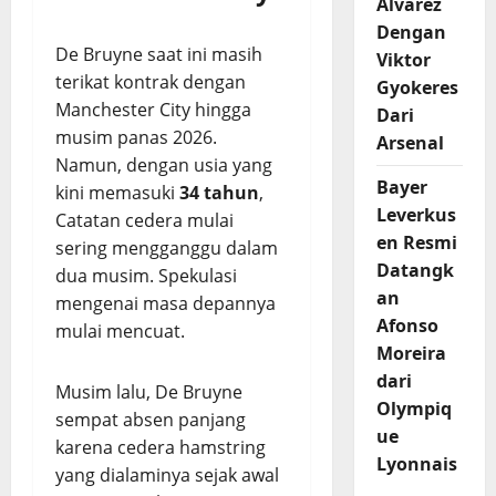
Alvarez
Dengan
De Bruyne saat ini masih
Viktor
terikat kontrak dengan
Gyokeres
Manchester City hingga
Dari
musim panas 2026.
Arsenal
Namun, dengan usia yang
Bayer
kini memasuki
34 tahun
,
Leverkus
Catatan cedera mulai
en Resmi
sering mengganggu dalam
Datangk
dua musim. Spekulasi
an
mengenai masa depannya
Afonso
mulai mencuat.
Moreira
dari
Musim lalu, De Bruyne
Olympiq
sempat absen panjang
ue
karena cedera hamstring
Lyonnais
yang dialaminya sejak awal