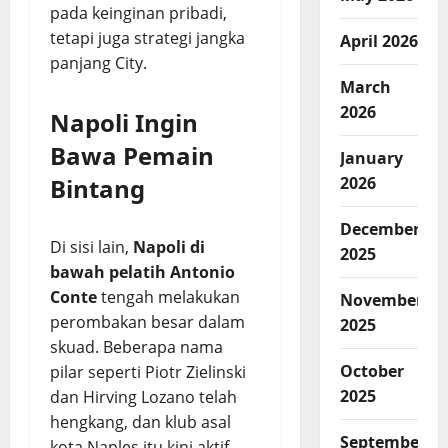
pada keinginan pribadi,
tetapi juga strategi jangka
April 2026
panjang City.
March
2026
Napoli Ingin
Bawa Pemain
January
Bintang
2026
December
Di sisi lain,
Napoli di
2025
bawah pelatih Antonio
Conte
tengah melakukan
November
perombakan besar dalam
2025
skuad. Beberapa nama
October
pilar seperti Piotr Zielinski
2025
dan Hirving Lozano telah
hengkang, dan klub asal
September
kota Naples itu kini aktif