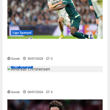
Liga Spanyol
Real Madrid Punya 6 Talenta Muda yang
Siap Bersinar Di Musim 2026/27
Gonds
30/07/2026
0
Liga Spanyol
Andreas Christensen Resmi Perpanjang
Kontrak Di Barcelona Hingga 2028
Gonds
06/07/2026
0