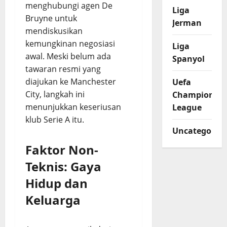
menghubungi agen De
Liga
Bruyne untuk
Jerman
mendiskusikan
kemungkinan negosiasi
Liga
awal. Meski belum ada
Spanyol
tawaran resmi yang
diajukan ke Manchester
Uefa
City, langkah ini
Champions
menunjukkan keseriusan
League
klub Serie A itu.
Uncategorize
Faktor Non-
Teknis: Gaya
Hidup dan
Keluarga