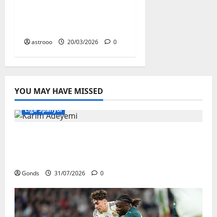
Tantrum di Laga Lazio
vs Milan: Bukan
Karena Ditarik Keluar
astrooo
20/03/2026
0
YOU MAY HAVE MISSED
Liga Spanyol
Karim Adeyemi Tidak Takut Bersaing
Dengan Lamine Yamal, Bidik Liga
Champions Bersama Barcelona
Gonds
31/07/2026
0