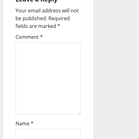
v
Your email address will not
be published.
Required
i
fields are marked
*
g
Comment
*
a
t
i
o
n
Name
*