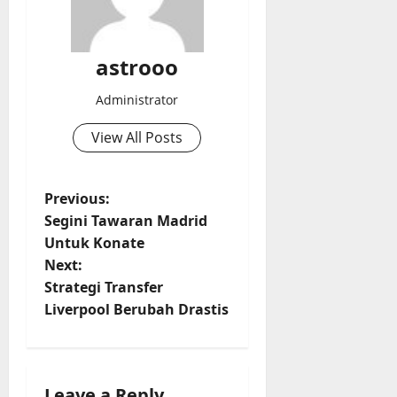
astrooo
Administrator
View All Posts
P
Previous:
Segini Tawaran Madrid
o
Untuk Konate
Next:
s
Strategi Transfer
t
Liverpool Berubah Drastis
n
a
Leave a Reply