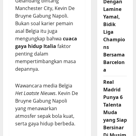
Gelandang bintang
Dengan
Manchester City, Kevin De
Lamine
Bruyne Gabung Napoli.
Yamal,
Bukan soal karier pemain
Bidik
asal Belgia itu juga
Liga
mengungkap bahwa
cuaca
Champio
gaya hidup Italia
faktor
ns
penting dalam
Bersama
mempertimbangkan masa
Barcelon
depannya.
a
Real
Wawancara media Belgia
Madrid
Het Laatste Nieuws
. Kevin De
Punya 6
Bruyne Gabung Napoli
Talenta
yang menawarkan
Muda
atmosfer sepak bola kuat,
yang Siap
serta gaya hidup berbeda.
Bersinar
Di Musim