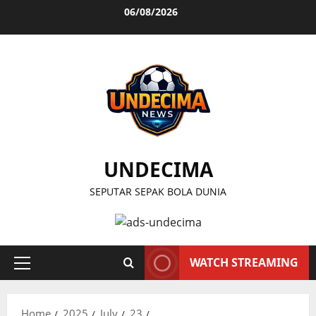
Skip
06/08/2026
to
content
UNDECIMA
SEPUTAR SEPAK BOLA DUNIA
WATCH STREAMING
Primary
Menu
Home
2025
July
23