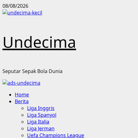
Skip
08/08/2026
to
content
Undecima
Seputar Sepak Bola Dunia
Primary
Home
Menu
Berita
Liga Inggris
Liga Spanyol
Liga Italia
Liga Jerman
Uefa Champions League