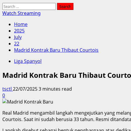
Search
for:
Watch Streaming
Home
2025
July
22
Madrid Kontrak Baru Thibaut Courtois
Liga Spanyol
Madrid Kontrak Baru Thibaut Courto
tsctl
22/07/2025
3 minutes read
0
Real Madrid mengambil langkah mengejutkan yang melangga
Courtois. Saat ini sudah berusia 33 tahun. Resmi ditanda
Langkah disebut sebagai bentuk penghargaan atas dedikas