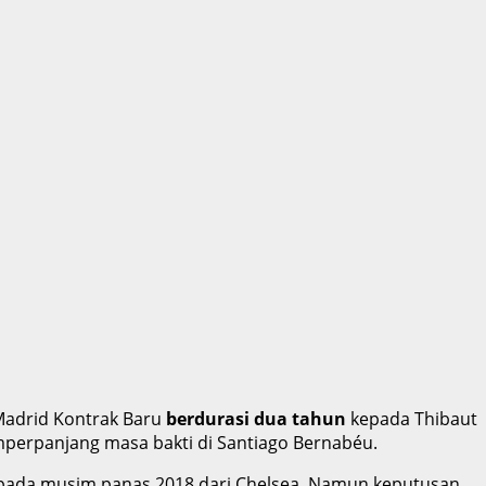
Madrid Kontrak Baru
berdurasi dua tahun
kepada Thibaut
perpanjang masa bakti di Santiago Bernabéu.
ng pada musim panas 2018 dari Chelsea. Namun keputusan