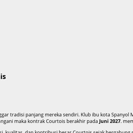
is
r tradisi panjang mereka sendiri. Klub ibu kota Spanyol 
tangani maka kontrak Courtois berakhir pada
Juni 2027
. mem
i, kualitas, dan kontribusi besar Courtois sejak bergabu