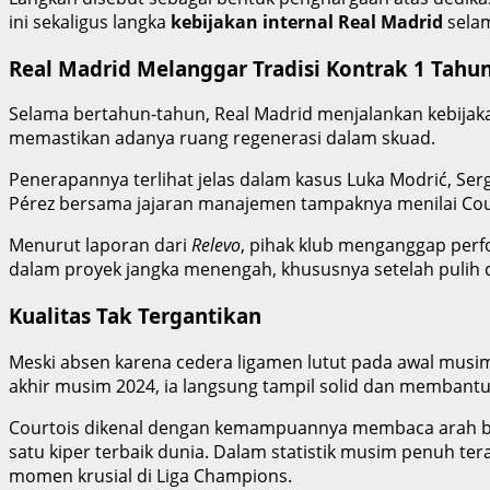
ini sekaligus langka
kebijakan internal Real Madrid
selam
Real Madrid Melanggar Tradisi Kontrak 1 Tahu
Selama bertahun-tahun, Real Madrid menjalankan kebijaka
memastikan adanya ruang regenerasi dalam skuad.
Penerapannya terlihat jelas dalam kasus Luka Modrić, Se
Pérez bersama jajaran manajemen tampaknya menilai Cour
Menurut laporan dari
Relevo
, pihak klub menganggap perfor
dalam proyek jangka menengah, khususnya setelah pulih
Kualitas Tak Tergantikan
Meski absen karena cedera ligamen lutut pada awal musim
akhir musim 2024, ia langsung tampil solid dan membantu 
Courtois dikenal dengan kemampuannya membaca arah bola
satu kiper terbaik dunia. Dalam statistik musim penuh te
momen krusial di Liga Champions.