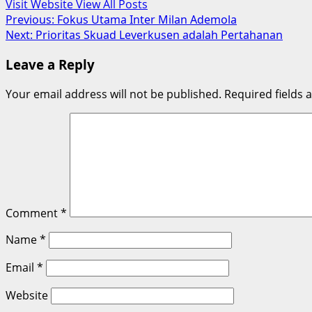
Visit Website
View All Posts
Post
Previous:
Fokus Utama Inter Milan Ademola
Next:
Prioritas Skuad Leverkusen adalah Pertahanan
navigation
Leave a Reply
Your email address will not be published.
Required fields
Comment
*
Name
*
Email
*
Website