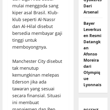
mulai menggoda sang
Dari
Arsenal
kiper asal Brasil. Klub-
klub seperti Al-Nassr
Bayer
dan Al-Hilal disebut
Leverkus
bersedia membayar gaji
en Resmi
tinggi untuk
Datangk
memboyongnya.
an
Afonso
Moreira
Manchester City disebut
dari
tak menutup
Olympiq
kemungkinan melepas
ue
Ederson jika ada
Lyonnais
tawaran yang sesuai
secara finansial. Situasi
ini membuat
manajemen dan Pep