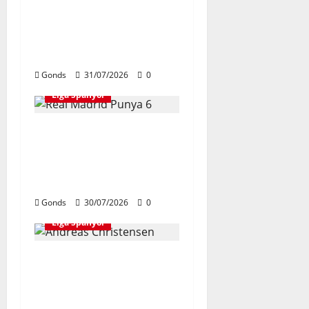
Takut Bersaing
Dengan Lamine Yamal,
Bidik Liga Champions
Bersama Barcelona
Gonds
31/07/2026
0
Liga Spanyol
Real Madrid Punya 6
Talenta Muda yang
Siap Bersinar Di Musim
2026/27
Gonds
30/07/2026
0
Liga Spanyol
Andreas Christensen
Resmi Perpanjang
Kontrak Di Barcelona