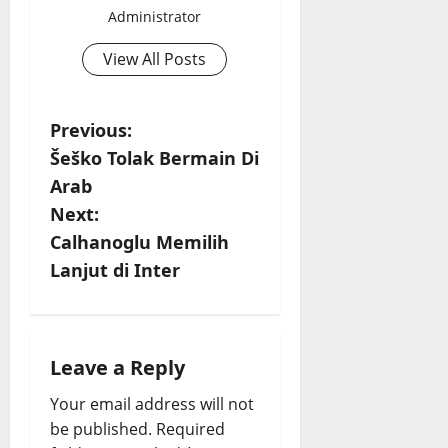
Administrator
View All Posts
P
Previous:
Šeško Tolak Bermain Di
o
Arab
s
Next:
Calhanoglu Memilih
t
Lanjut di Inter
n
a
Leave a Reply
v
Your email address will not
i
be published.
Required