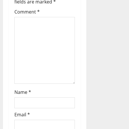
fields are marked
*
g
Comment
*
a
t
i
o
n
Name
*
Email
*