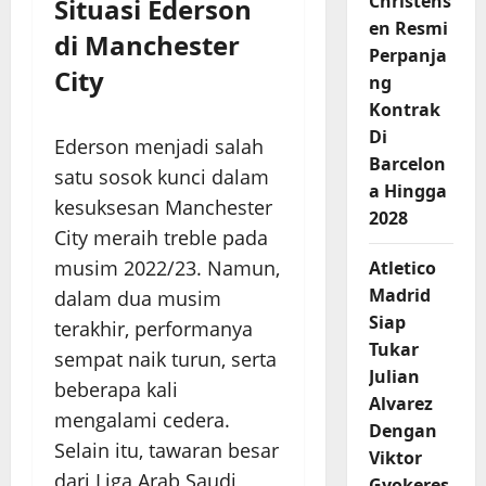
Christens
Situasi Ederson
en Resmi
di Manchester
Perpanja
City
ng
Kontrak
Di
Ederson menjadi salah
Barcelon
satu sosok kunci dalam
a Hingga
kesuksesan Manchester
2028
City meraih treble pada
musim 2022/23. Namun,
Atletico
Madrid
dalam dua musim
Siap
terakhir, performanya
Tukar
sempat naik turun, serta
Julian
beberapa kali
Alvarez
mengalami cedera.
Dengan
Selain itu, tawaran besar
Viktor
dari Liga Arab Saudi
Gyokeres