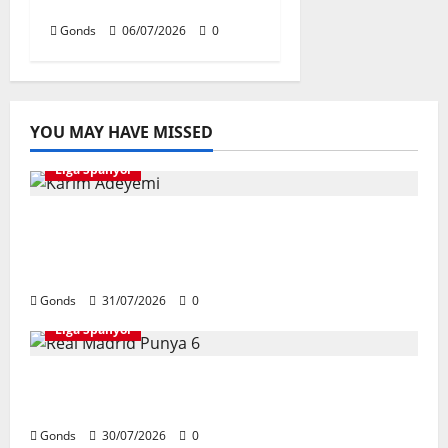
Hingga 2028
Gonds
06/07/2026
0
YOU MAY HAVE MISSED
Liga Spanyol
Karim Adeyemi Tidak Takut Bersaing
Dengan Lamine Yamal, Bidik Liga
Champions Bersama Barcelona
Gonds
31/07/2026
0
Liga Spanyol
Real Madrid Punya 6 Talenta Muda yang
Siap Bersinar Di Musim 2026/27
Gonds
30/07/2026
0