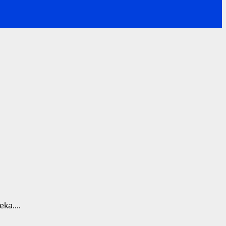
ka....