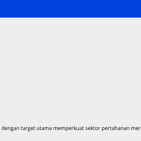
25 dengan target utama memperkuat sektor pertahanan mere