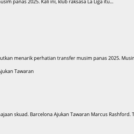
 panas 2025. Kali ini, klub raksasa La Liga itu...
jutkan menarik perhatian transfer musim panas 2025. Musi
jaan skuad. Barcelona Ajukan Tawaran Marcus Rashford. Ta