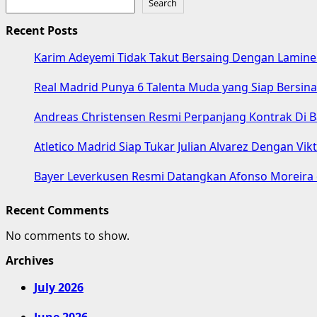
Search
Barcelona
Ajukan
Recent Posts
Tawaran
Karim Adeyemi Tidak Takut Bersaing Dengan Lamine
Marcus
Rashford
Real Madrid Punya 6 Talenta Muda yang Siap Bersin
Andreas Christensen Resmi Perpanjang Kontrak Di 
Atletico Madrid Siap Tukar Julian Alvarez Dengan Vik
Bayer Leverkusen Resmi Datangkan Afonso Moreira 
Recent Comments
No comments to show.
Archives
July 2026
June 2026