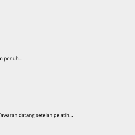
m penuh...
waran datang setelah pelatih...