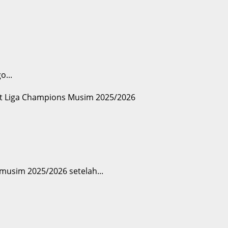
o...
usim 2025/2026 setelah...