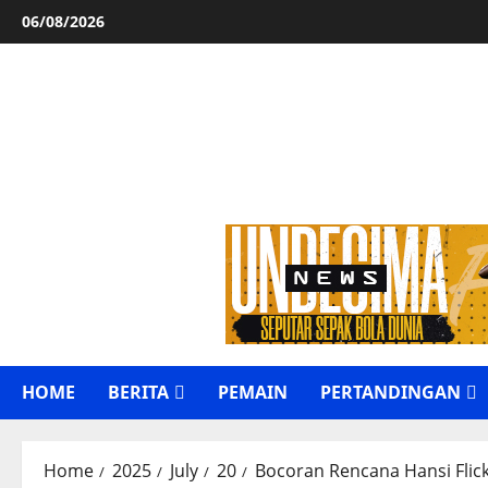
Skip
06/08/2026
to
content
HOME
BERITA
PEMAIN
PERTANDINGAN
Home
2025
July
20
Bocoran Rencana Hansi Flic