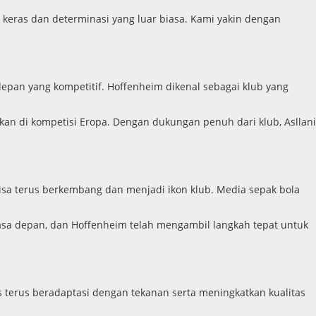
 keras dan determinasi yang luar biasa. Kami yakin dengan
pan yang kompetitif. Hoffenheim dikenal sebagai klub yang
kan di kompetisi Eropa. Dengan dukungan penuh dari klub, Asllani
sa terus berkembang dan menjadi ikon klub. Media sepak bola
masa depan, dan Hoffenheim telah mengambil langkah tepat untuk
us terus beradaptasi dengan tekanan serta meningkatkan kualitas