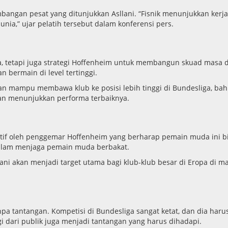
angan pesat yang ditunjukkan Asllani. “Fisnik menunjukkan kerja
nia,” ujar pelatih tersebut dalam konferensi pers.
 tetapi juga strategi Hoffenheim untuk membangun skuad masa de
bermain di level tertinggi.
kan mampu membawa klub ke posisi lebih tinggi di Bundesliga, bah
an menunjukkan performa terbaiknya.
tif oleh penggemar Hoffenheim yang berharap pemain muda ini bi
dalam menjaga pemain muda berbakat.
ani akan menjadi target utama bagi klub-klub besar di Eropa di 
anpa tantangan. Kompetisi di Bundesliga sangat ketat, dan dia har
ggi dari publik juga menjadi tantangan yang harus dihadapi.