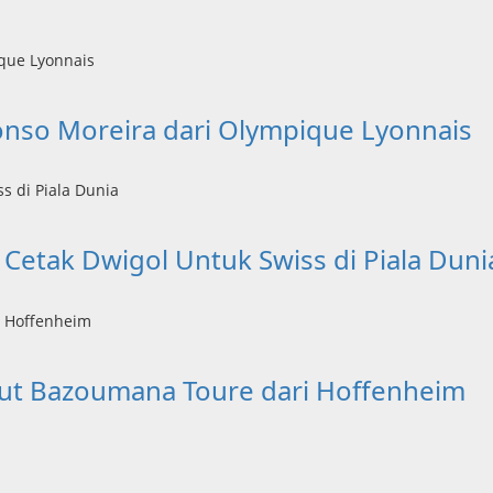
nso Moreira dari Olympique Lyonnais
etak Dwigol Untuk Swiss di Piala Duni
rut Bazoumana Toure dari Hoffenheim