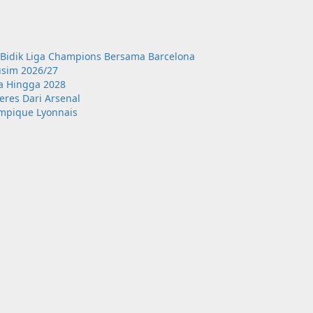
 Bidik Liga Champions Bersama Barcelona
usim 2026/27
a Hingga 2028
eres Dari Arsenal
ympique Lyonnais