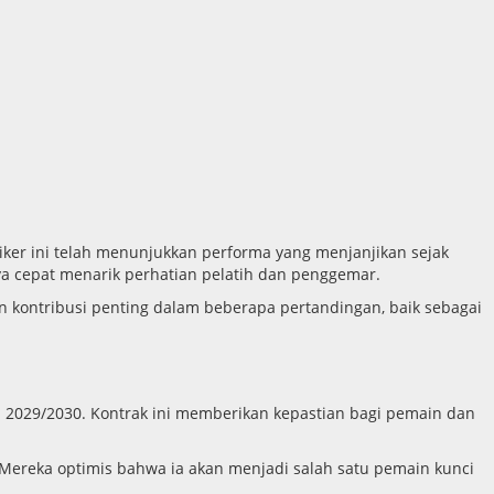
riker ini telah menunjukkan performa yang menjanjikan sejak
 cepat menarik perhatian pelatih dan penggemar.
kontribusi penting dalam beberapa pertandingan, baik sebagai
 2029/2030. Kontrak ini memberikan kepastian bagi pemain dan
 Mereka optimis bahwa ia akan menjadi salah satu pemain kunci