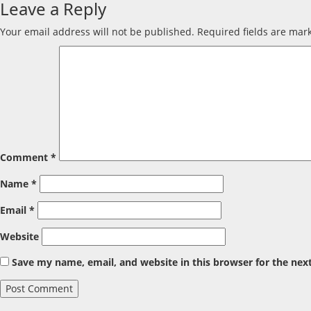
Leave a Reply
Your email address will not be published.
Required fields are ma
Comment
*
Name
*
Email
*
Website
Save my name, email, and website in this browser for the nex