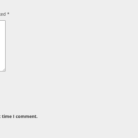
rked
*
t time I comment.