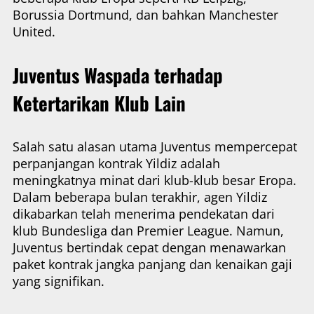
Borussia Dortmund, dan bahkan Manchester
United.
Juventus Waspada terhadap
Ketertarikan Klub Lain
Salah satu alasan utama Juventus mempercepat
perpanjangan kontrak Yildiz adalah
meningkatnya minat dari klub-klub besar Eropa.
Dalam beberapa bulan terakhir, agen Yildiz
dikabarkan telah menerima pendekatan dari
klub Bundesliga dan Premier League. Namun,
Juventus bertindak cepat dengan menawarkan
paket kontrak jangka panjang dan kenaikan gaji
yang signifikan.