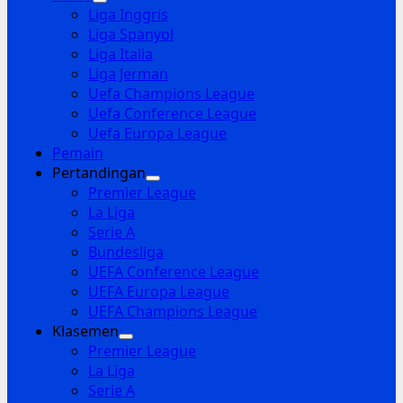
Liga Inggris
Liga Spanyol
Liga Italia
Liga Jerman
Uefa Champions League
Uefa Conference League
Uefa Europa League
Pemain
Pertandingan
Premier League
La Liga
Serie A
Bundesliga
UEFA Conference League
UEFA Europa League
UEFA Champions League
Klasemen
Premier League
La Liga
Serie A