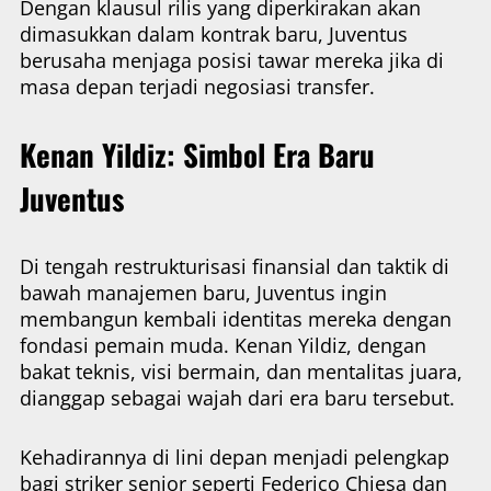
Dengan klausul rilis yang diperkirakan akan
dimasukkan dalam kontrak baru, Juventus
berusaha menjaga posisi tawar mereka jika di
masa depan terjadi negosiasi transfer.
Kenan Yildiz: Simbol Era Baru
Juventus
Di tengah restrukturisasi finansial dan taktik di
bawah manajemen baru, Juventus ingin
membangun kembali identitas mereka dengan
fondasi pemain muda. Kenan Yildiz, dengan
bakat teknis, visi bermain, dan mentalitas juara,
dianggap sebagai wajah dari era baru tersebut.
Kehadirannya di lini depan menjadi pelengkap
bagi striker senior seperti Federico Chiesa dan