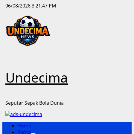
Skip
06/08/2026
3:21:47 PM
to
content
Undecima
Seputar Sepak Bola Dunia
Primary
Home
Menu
Berita