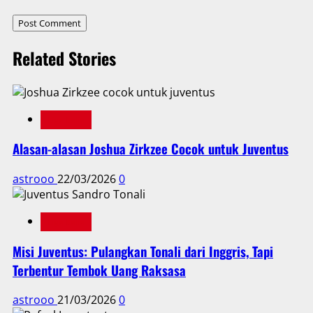
Related Stories
Liga Italia
Alasan-alasan Joshua Zirkzee Cocok untuk Juventus
astrooo
22/03/2026
0
Liga Italia
Misi Juventus: Pulangkan Tonali dari Inggris, Tapi
Terbentur Tembok Uang Raksasa
astrooo
21/03/2026
0