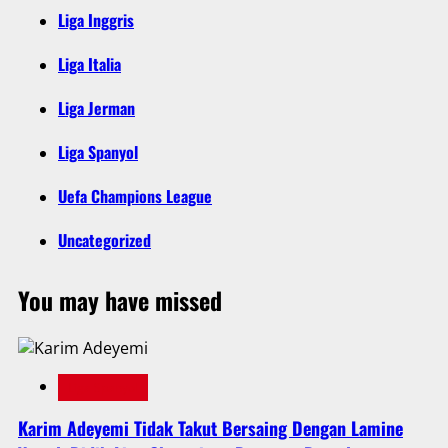
Liga Inggris
Liga Italia
Liga Jerman
Liga Spanyol
Uefa Champions League
Uncategorized
You may have missed
Liga Spanyol
Karim Adeyemi Tidak Takut Bersaing Dengan Lamine