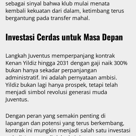
sebagai sinyal bahwa klub mulai menata
kembali kekuatan dari dalam, ketimbang terus
bergantung pada transfer mahal.
Investasi Cerdas untuk Masa Depan
Langkah Juventus memperpanjang kontrak
Kenan Yildiz hingga 2031 dengan gaji naik 300%
bukan hanya sekadar perpanjangan
administratif. Ini adalah pernyataan ambisi.
Yildiz bukan lagi hanya prospek, tetapi telah
menjadi simbol revolusi generasi muda
Juventus.
Dengan peran yang semakin penting di
lapangan dan potensi yang terus berkembang,
kontrak ini mungkin menjadi salah satu investasi