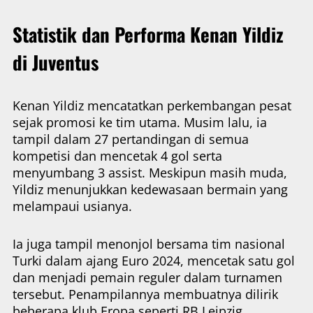
Statistik dan Performa Kenan Yildiz
di Juventus
Kenan Yildiz mencatatkan perkembangan pesat
sejak promosi ke tim utama. Musim lalu, ia
tampil dalam 27 pertandingan di semua
kompetisi dan mencetak 4 gol serta
menyumbang 3 assist. Meskipun masih muda,
Yildiz menunjukkan kedewasaan bermain yang
melampaui usianya.
Ia juga tampil menonjol bersama tim nasional
Turki dalam ajang Euro 2024, mencetak satu gol
dan menjadi pemain reguler dalam turnamen
tersebut. Penampilannya membuatnya dilirik
beberapa klub Eropa seperti RB Leipzig,