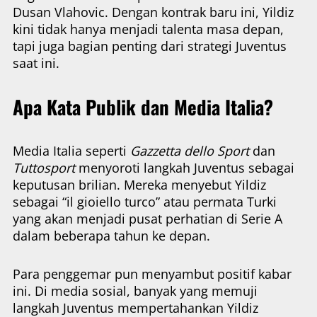
Dusan Vlahovic. Dengan kontrak baru ini, Yildiz
kini tidak hanya menjadi talenta masa depan,
tapi juga bagian penting dari strategi Juventus
saat ini.
Apa Kata Publik dan Media Italia?
Media Italia seperti
Gazzetta dello Sport
dan
Tuttosport
menyoroti langkah Juventus sebagai
keputusan brilian. Mereka menyebut Yildiz
sebagai “il gioiello turco” atau permata Turki
yang akan menjadi pusat perhatian di Serie A
dalam beberapa tahun ke depan.
Para penggemar pun menyambut positif kabar
ini. Di media sosial, banyak yang memuji
langkah Juventus mempertahankan Yildiz