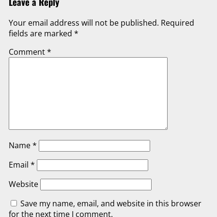
Leave a Reply
Your email address will not be published.
Required
fields are marked
*
Comment
*
Name
*
Email
*
Website
Save my name, email, and website in this browser
for the next time I comment.