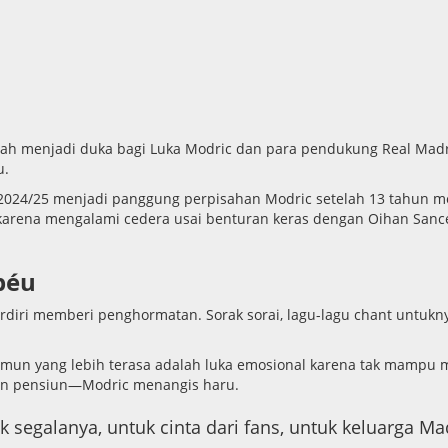
menjadi duka bagi Luka Modric dan para pendukung Real Madrid. 
u.
iga 2024/25 menjadi panggung perpisahan Modric setelah 13 tahun
karena mengalami cedera usai benturan keras dengan Oihan Sancet.
béu
rdiri memberi penghormatan. Sorak sorai, lagu-lagu chant untuk
namun yang lebih terasa adalah luka emosional karena tak mampu 
kan pensiun—Modric menangis haru.
uk segalanya, untuk cinta dari fans, untuk keluarga M