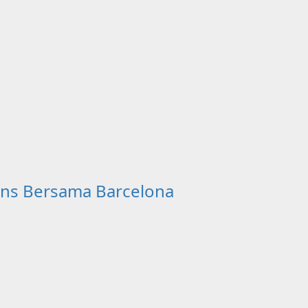
ons Bersama Barcelona