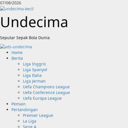
Skip
07/08/2026
to
content
Undecima
Seputar Sepak Bola Dunia
Primary
Home
Menu
Berita
Liga Inggris
Liga Spanyol
Liga Italia
Liga Jerman
Uefa Champions League
Uefa Conference League
Uefa Europa League
Pemain
Pertandingan
Premier League
La Liga
Serie A