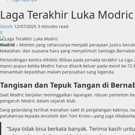
Laga Terakhir Luka Modric
Gonds
12/07/2025
3 minutes read
0
Madrid –
Momen yang seharusnya menjadi perayaan justru berubah 
kekalahan, dan suasana haru yang menyelimuti Santiago Bernabé
Pertandingan kontra Athletic Bilbao pada jornada terakhir La L
manis pupus ketika Modric harus ditarik keluar pada menit ke-72 
menambah kepedihan malam perpisahan sang legenda.
Tangisan dan Tepuk Tangan di Berna
Saat Modric berjalan meninggalkan lapangan, ribuan penonton be
pengaruh Modric dalam sejarah klub.
Sang gelandang terlihat menahan sakit di pergelangan kakinya, 
pelukannya kepada Ancelotti dan Toni Kroos—yang juga dikabar
“Saya tidak bisa berkata banyak. Terima kasih unt