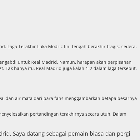
Laga Terakhir Luka Modric lini tengah berakhir tragis: cedera,
 mengabdi untuk Real Madrid. Namun, harapan akan perpisahan
 Tak hanya itu, Real Madrid juga kalah 1-2 dalam laga tersebut,
nya, dan air mata dari para fans menggambarkan betapa besarnya
menyelesaikan pertandingan terakhirnya secara utuh. Dalam
adrid. Saya datang sebagai pemain biasa dan pergi