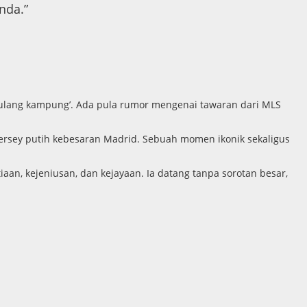
nda.”
pulang kampung’. Ada pula rumor mengenai tawaran dari MLS
jersey putih kebesaran Madrid. Sebuah momen ikonik sekaligus
an, kejeniusan, dan kejayaan. Ia datang tanpa sorotan besar,