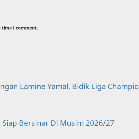
t time I comment.
engan Lamine Yamal, Bidik Liga Champi
 Siap Bersinar Di Musim 2026/27