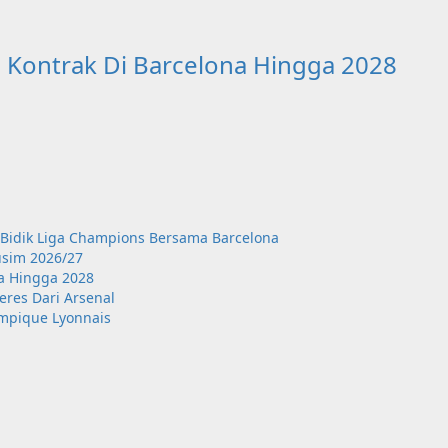
 Kontrak Di Barcelona Hingga 2028
 Bidik Liga Champions Bersama Barcelona
usim 2026/27
a Hingga 2028
eres Dari Arsenal
ympique Lyonnais