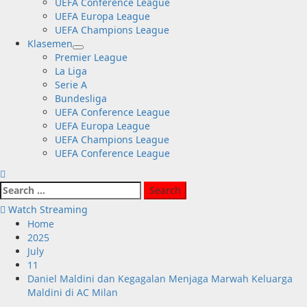
UEFA Conference League
UEFA Europa League
UEFA Champions League
Klasemen
Premier League
La Liga
Serie A
Bundesliga
UEFA Conference League
UEFA Europa League
UEFA Champions League
UEFA Conference League
Search
for:
Watch Streaming
Home
2025
July
11
Daniel Maldini dan Kegagalan Menjaga Marwah Keluarga
Maldini di AC Milan