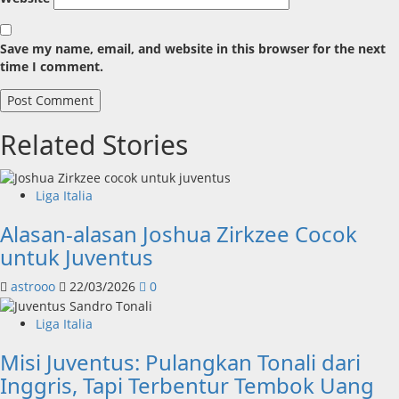
Save my name, email, and website in this browser for the next
time I comment.
Related Stories
Liga Italia
Alasan-alasan Joshua Zirkzee Cocok
untuk Juventus
astrooo
22/03/2026
0
Liga Italia
Misi Juventus: Pulangkan Tonali dari
Inggris, Tapi Terbentur Tembok Uang