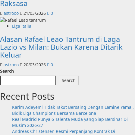
Raksasa
astrooo
21/03/2026
0
Liga Italia
Alasan Rafael Leao Tantrum di Laga
Lazio vs Milan: Bukan Karena Ditarik
Keluar
astrooo
20/03/2026
0
Search
Search
Recent Posts
Karim Adeyemi Tidak Takut Bersaing Dengan Lamine Yamal,
Bidik Liga Champions Bersama Barcelona
Real Madrid Punya 6 Talenta Muda yang Siap Bersinar Di
Musim 2026/27
Andreas Christensen Resmi Perpanjang Kontrak Di