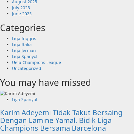
August 2025
July 2025
June 2025
Categories
Liga Inggris
Liga Italia
Liga Jerman
Liga Spanyol
Uefa Champions League
Uncategorized
You may have missed
Liga Spanyol
Karim Adeyemi Tidak Takut Bersaing
Dengan Lamine Yamal, Bidik Liga
Champions Bersama Barcelona