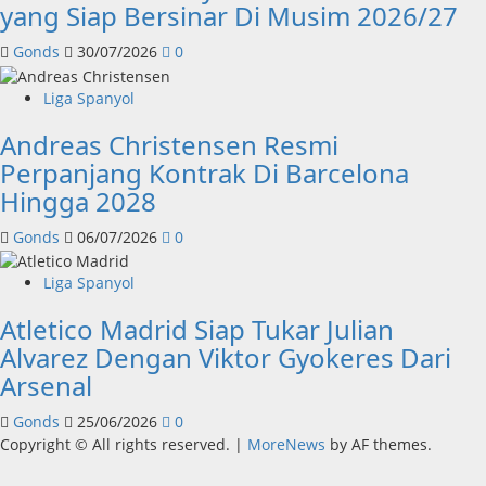
yang Siap Bersinar Di Musim 2026/27
Gonds
30/07/2026
0
Liga Spanyol
Andreas Christensen Resmi
Perpanjang Kontrak Di Barcelona
Hingga 2028
Gonds
06/07/2026
0
Liga Spanyol
Atletico Madrid Siap Tukar Julian
Alvarez Dengan Viktor Gyokeres Dari
Arsenal
Gonds
25/06/2026
0
Copyright © All rights reserved.
|
MoreNews
by AF themes.