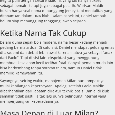
Begitu pula dengan Cesare Maldini, yang tak hanya sukses
sebagai pemain, tetapi juga sebagai pelatih. Warisan Maldini
bukan hanya soal nama di punggung jersey, tapi mentalitas yang
ditanamkan dalam DNA klub. Dalam aspek ini, Daniel tampak
belum siap menanggung tanggung jawab sejarah.
Ketika Nama Tak Cukup
Dalam dunia sepak bola modern, nama besar kadang menjadi
pedang bermata dua. Di satu sisi, Daniel mendapat peluang emas
di akademi dan debut lebih awal karena statusnya sebagai “anak
dari Paolo”. Tapi di sisi lain, ekspektasi yang menggunung
membuat kesalahan kecil terlihat fatal. Banyak pemain muda lain
bisa berkembang tanpa sorotan tajam, namun Daniel tidak
memiliki kemewahan itu.
Sayangnya, seiring waktu, manajemen Milan pun tampaknya
mulai kehilangan kepercayaan. Apalagi setelah Paolo Maldini
diberhentikan dari jabatan direktur teknik, posisi Daniel di klub
semakin tidak pasti. Ia tak lagi punya pelindung internal yang
memperjuangkan keberadaannya.
Masa Depan di Luar Milan?