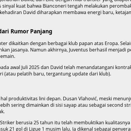
us sinyal kuat bahwa Bianconeri tengah melakukan perombak
ehadiran David diharapkan membawa energi baru, ketajaman
dari Rumor Panjang
er dikaitkan dengan berbagai klub papan atas Eropa. Selain
nkan jasanya. Namun akhirnya, Juventus berhasil menjadi
pemain.
pada awal Juli 2025 dan David telah menandatangani kontr
i (atau pelatih baru, tergantung update dari klub).
l produktivitas lini depan. Dusan Vlahović, meski menun
bih sering dimainkan di sisi sayap atau sebagai second stri
ak.
 Striker berusia 25 tahun itu telah membuktikan kualitasnya
uk 21 gol di Ligue 1 musim lalu. Ia dikenal sebagai penyera