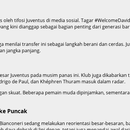
oleh tifosi Juventus di media sosial. Tagar #WelcomeDavid 
yang kini dianggap sebagai bagian penting dari generasi
a menilai transfer ini sebagai langkah berani dan cerdas. J
an jangka panjang.
besar Juventus pada musim panas ini. Klub juga dikabarkan
drigo de Paul, dan Khéphren Thuram masuk dalam radar.
pingan skuat. Beberapa pemain muda dipinjamkan, sementar
 ke Puncak
ianconeri sedang melakukan reorientasi besar-besaran, ba
daya dobrak di lini depan, tetapi juga menandai awal dari 