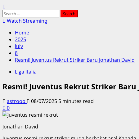
Search
for:
Watch Streaming
Home
2025
July
8
Resmi! Juventus Rekrut Striker Baru Jonathan David
Liga Italia
Resmi! Juventus Rekrut Striker Baru
astrooo
08/07/2025
5 minutes read
0
Jonathan David
Juventus resmi rekrut striker muda berbakat asal Kanada, J