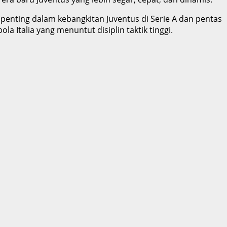
penting dalam kebangkitan Juventus di Serie A dan pentas
Italia yang menuntut disiplin taktik tinggi.