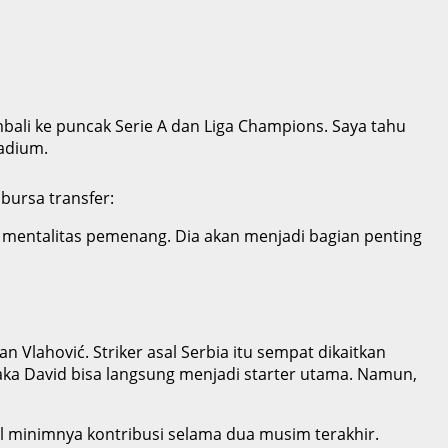
ali ke puncak Serie A dan Liga Champions. Saya tahu
tadium.
bursa transfer:
 mentalitas pemenang. Dia akan menjadi bagian penting
Vlahović. Striker asal Serbia itu sempat dikaitkan
ka David bisa langsung menjadi starter utama. Namun,
 minimnya kontribusi selama dua musim terakhir.