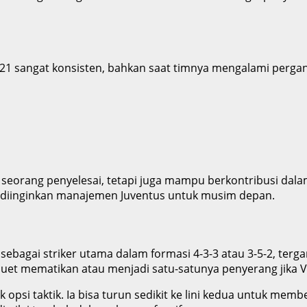
1 sangat konsisten, bahkan saat timnya mengalami pergantia
 seorang penyelesai, tetapi juga mampu berkontribusi da
g diinginkan manajemen Juventus untuk musim depan.
bagai striker utama dalam formasi 4-3-3 atau 3-5-2, tergan
et mematikan atau menjadi satu-satunya penyerang jika Vl
opsi taktik. Ia bisa turun sedikit ke lini kedua untuk memb