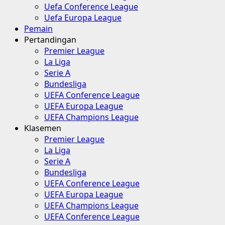
Uefa Conference League
Uefa Europa League
Pemain
Pertandingan
Premier League
La Liga
Serie A
Bundesliga
UEFA Conference League
UEFA Europa League
UEFA Champions League
Klasemen
Premier League
La Liga
Serie A
Bundesliga
UEFA Conference League
UEFA Europa League
UEFA Champions League
UEFA Conference League