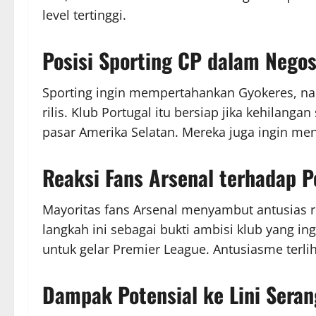
level tertinggi.
Posisi Sporting CP dalam Negos
Sporting ingin mempertahankan Gyokeres, na
rilis. Klub Portugal itu bersiap jika kehilan
pasar Amerika Selatan. Mereka juga ingin me
Reaksi Fans Arsenal terhadap P
Mayoritas fans Arsenal menyambut antusias
langkah ini sebagai bukti ambisi klub yang in
untuk gelar Premier League. Antusiasme terlih
Dampak Potensial ke Lini Seran