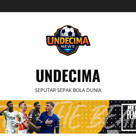
UNDECIMA
SEPUTAR SEPAK BOLA DUNIA