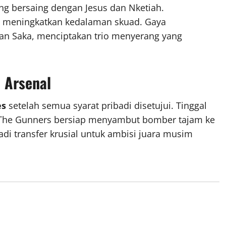
sung bersaing dengan Jesus dan Nketiah.
a meningkatkan kedalaman skuad. Gaya
dan Saka, menciptakan trio menyerang yang
 Arsenal
es
setelah semua syarat pribadi disetujui. Tinggal
 The Gunners bersiap menyambut bomber tajam ke
jadi transfer krusial untuk ambisi juara musim