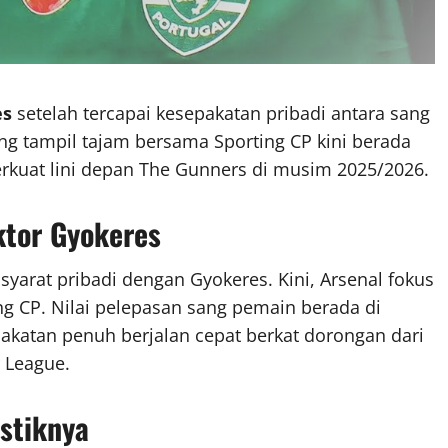
es
setelah tercapai kesepakatan pribadi antara sang
ang tampil tajam bersama Sporting CP kini berada
rkuat lini depan The Gunners di musim 2025/2026.
ktor Gyokeres
syarat pribadi dengan Gyokeres. Kini, Arsenal fokus
ng CP. Nilai pelepasan sang pemain berada di
pakatan penuh berjalan cepat berkat dorongan dari
 League.
istiknya