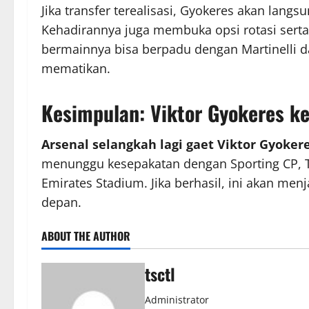
Jika transfer terealisasi, Gyokeres akan lang
Kehadirannya juga membuka opsi rotasi sert
bermainnya bisa berpadu dengan Martinelli 
mematikan.
Kesimpulan: Viktor Gyokeres ke
Arsenal selangkah lagi gaet Viktor Gyoker
menunggu kesepakatan dengan Sporting CP,
Emirates Stadium. Jika berhasil, ini akan men
depan.
ABOUT THE AUTHOR
tsctl
Administrator