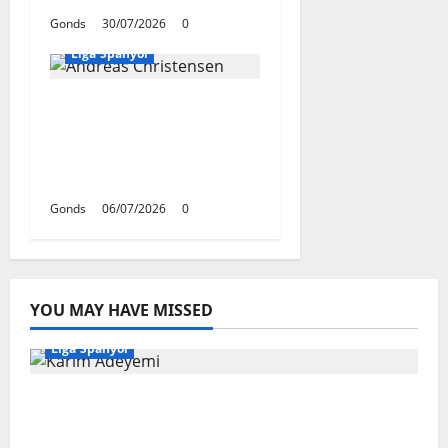
Gonds
30/07/2026
0
Liga Spanyol
Andreas Christensen
Resmi Perpanjang
Kontrak Di Barcelona
Hingga 2028
Gonds
06/07/2026
0
YOU MAY HAVE MISSED
Liga Spanyol
Karim Adeyemi Tidak Takut Bersaing
Dengan Lamine Yamal, Bidik Liga