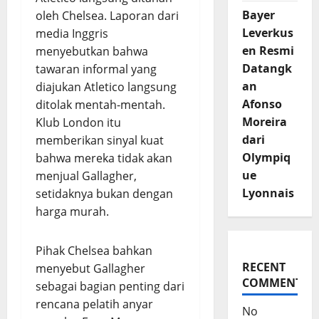
Bayer
oleh Chelsea. Laporan dari
Leverkus
media Inggris
en Resmi
menyebutkan bahwa
Datangk
tawaran informal yang
an
diajukan Atletico langsung
Afonso
ditolak mentah-mentah.
Moreira
Klub London itu
dari
memberikan sinyal kuat
Olympiq
bahwa mereka tidak akan
ue
menjual Gallagher,
Lyonnais
setidaknya bukan dengan
harga murah.
Pihak Chelsea bahkan
RECENT
menyebut Gallagher
COMMENTS
sebagai bagian penting dari
rencana pelatih anyar
No