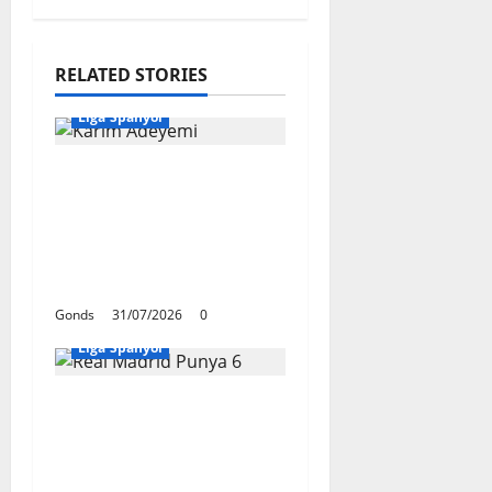
RELATED STORIES
Liga Spanyol
Karim Adeyemi Tidak
Takut Bersaing
Dengan Lamine Yamal,
Bidik Liga Champions
Bersama Barcelona
Gonds
31/07/2026
0
Liga Spanyol
Real Madrid Punya 6
Talenta Muda yang
Siap Bersinar Di Musim
2026/27