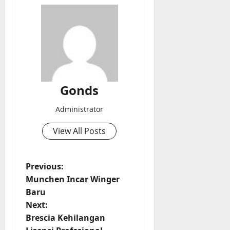
Gonds
Administrator
View All Posts
P
Previous:
Munchen Incar Winger
o
Baru
Next:
s
Brescia Kehilangan