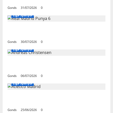
Champions Bersama Barcelona
Gonds
31/07/2026
0
Liga Spanyol
Real Madrid Punya 6 Talenta Muda yang
Siap Bersinar Di Musim 2026/27
Gonds
30/07/2026
0
Liga Spanyol
Andreas Christensen Resmi Perpanjang
Kontrak Di Barcelona Hingga 2028
Gonds
06/07/2026
0
Liga Spanyol
Atletico Madrid Siap Tukar Julian Alvarez
Dengan Viktor Gyokeres Dari Arsenal
Gonds
25/06/2026
0