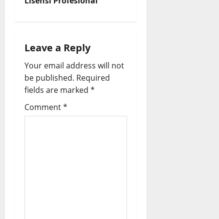
t
Lisensi Profesional
n
a
Leave a Reply
v
Your email address will not
be published.
Required
i
fields are marked
*
g
Comment
*
a
t
i
o
n