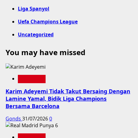
Liga Spanyol
Uefa Champions League
Uncategorized
You may have missed
Liga Spanyol
Karim Adeyemi Tidak Takut Bersaing Dengan
Lamine Yamal, Bidik Liga Champions
Bersama Barcelona
Gonds
31/07/2026
0
Liga Spanyol