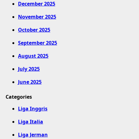
December 2025
November 2025
October 2025
September 2025
August 2025
July 2025
June 2025
Categories
Liga Inggris
Liga Italia
Liga Jerman