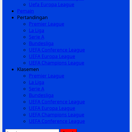
Uefa Europa League
Pemain
Pertandingan
Premier League
La Liga
Serie A
Bundesliga
UEFA Conference League
UEFA Europa League
UEFA Champions League
Klasemen
Premier League
La Liga
Serie A
Bundesliga
UEFA Conference League
UEFA Europa League
UEFA Champions League
UEFA Conference League