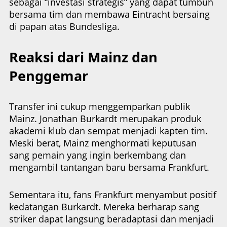
sebagai “investasi strategis” yang dapat tumbuh
bersama tim dan membawa Eintracht bersaing
di papan atas Bundesliga.
Reaksi dari Mainz dan
Penggemar
Transfer ini cukup menggemparkan publik
Mainz. Jonathan Burkardt merupakan produk
akademi klub dan sempat menjadi kapten tim.
Meski berat, Mainz menghormati keputusan
sang pemain yang ingin berkembang dan
mengambil tantangan baru bersama Frankfurt.
Sementara itu, fans Frankfurt menyambut positif
kedatangan Burkardt. Mereka berharap sang
striker dapat langsung beradaptasi dan menjadi