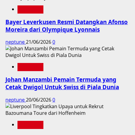
Liga Jerman
Bayer Leverkusen Resmi Datangkan Afonso
Moreira dari Olympique Lyonnais
neptune
21/06/2026
0
Liga Jerman
Johan Manzambi Pemain Termuda yang
Cetak Dwigol Untuk Swiss di Piala Dunia
neptune
20/06/2026
0
Liga Jerman