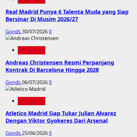
Real Madrid Punya 6 Talenta Muda yang Siap
Bersinar Di Musim 2026/27
Gonds
30/07/2026
0
Liga Spanyol
Andreas Christensen Resmi Perpanjang
Kontrak Di Barcelona Hingga 2028
Gonds
06/07/2026
0
Liga Spanyol
Atletico Madrid Siap Tukar Julian Alvarez
Dengan Viktor Gyokeres Dari Arsenal
Gonds
25/06/2026
0