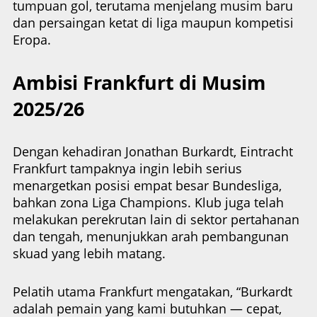
tumpuan gol, terutama menjelang musim baru
dan persaingan ketat di liga maupun kompetisi
Eropa.
Ambisi Frankfurt di Musim
2025/26
Dengan kehadiran Jonathan Burkardt, Eintracht
Frankfurt tampaknya ingin lebih serius
menargetkan posisi empat besar Bundesliga,
bahkan zona Liga Champions. Klub juga telah
melakukan perekrutan lain di sektor pertahanan
dan tengah, menunjukkan arah pembangunan
skuad yang lebih matang.
Pelatih utama Frankfurt mengatakan, “Burkardt
adalah pemain yang kami butuhkan — cepat,