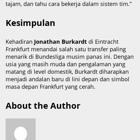
tajam, dan tahu cara bekerja dalam sistem tim.”
Kesimpulan
Kehadiran
Jonathan Burkardt
di Eintracht
Frankfurt menandai salah satu transfer paling
menarik di Bundesliga musim panas ini. Dengan
usia yang masih muda dan pengalaman yang
matang di level domestik, Burkardt diharapkan
menjadi andalan baru di lini depan dan simbol
masa depan Frankfurt yang cerah.
About the Author