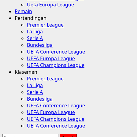
Uefa Europa League
Pemain
Pertandingan
Premier League
La Liga
Serie A
Bundesliga
UEFA Conference League
UEFA Europa League
UEFA Champions League
Klasemen
Premier League
La Liga
Serie A
Bundesliga
UEFA Conference League
UEFA Europa League
UEFA Champions League
UEFA Conference League