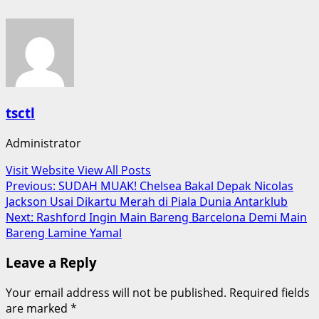
tsctl
Administrator
Visit Website
View All Posts
Post
Previous:
SUDAH MUAK! Chelsea Bakal Depak Nicolas
Jackson Usai Dikartu Merah di Piala Dunia Antarklub
navigation
Next:
Rashford Ingin Main Bareng Barcelona Demi Main
Bareng Lamine Yamal
Leave a Reply
Your email address will not be published.
Required fields
are marked
*