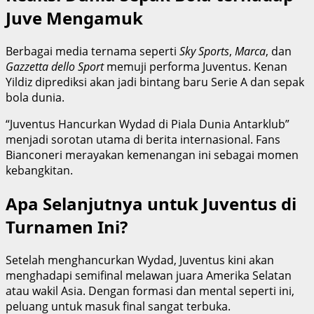
Juve Mengamuk
Berbagai media ternama seperti
Sky Sports
,
Marca
, dan
Gazzetta dello Sport
memuji performa Juventus. Kenan
Yildiz diprediksi akan jadi bintang baru Serie A dan sepak
bola dunia.
“Juventus Hancurkan Wydad di Piala Dunia Antarklub”
menjadi sorotan utama di berita internasional. Fans
Bianconeri merayakan kemenangan ini sebagai momen
kebangkitan.
Apa Selanjutnya untuk Juventus di
Turnamen Ini?
Setelah menghancurkan Wydad, Juventus kini akan
menghadapi semifinal melawan juara Amerika Selatan
atau wakil Asia. Dengan formasi dan mental seperti ini,
peluang untuk masuk final sangat terbuka.