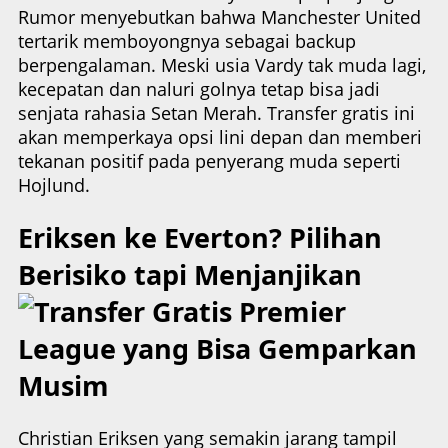
Rumor menyebutkan bahwa Manchester United
tertarik memboyongnya sebagai backup
berpengalaman. Meski usia Vardy tak muda lagi,
kecepatan dan naluri golnya tetap bisa jadi
senjata rahasia Setan Merah. Transfer gratis ini
akan memperkaya opsi lini depan dan memberi
tekanan positif pada penyerang muda seperti
Hojlund.
Eriksen ke Everton? Pilihan
Berisiko tapi Menjanjikan
Christian Eriksen yang semakin jarang tampil