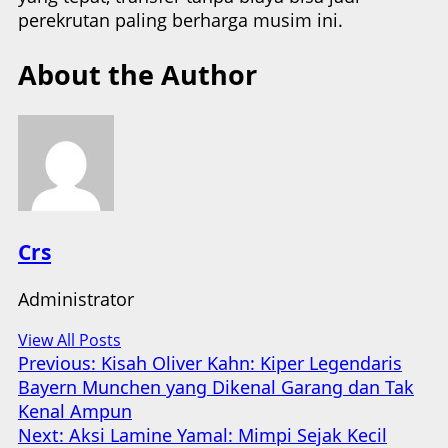
perekrutan paling berharga musim ini.
About the Author
Crs
Administrator
View All Posts
Post
Previous:
Kisah Oliver Kahn: Kiper Legendaris
Bayern Munchen yang Dikenal Garang dan Tak
navigation
Kenal Ampun
Next:
Aksi Lamine Yamal: Mimpi Sejak Kecil