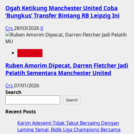
Ogah Ketikung Manchester United Coba
‘Bungkus’ Transfer Bintang RB Leipzig Ini
Crs
28/03/2026
0
Liga Inggris
Ruben Amorim Dipecat, Darren Fletcher Jadi
Pelatih Sementara Manchester United
Crs
07/01/2026
Search
Search
Recent Posts
Karim Adeyemi Tidak Takut Bersaing Dengan
Lamine Yamal, Bidik Liga Champions Bersama