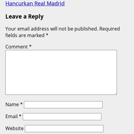
Hancurkan Real Madrid
Leave a Reply
Your email address will not be published.
Required
fields are marked
*
Comment
*
Name
*
Email
*
Website