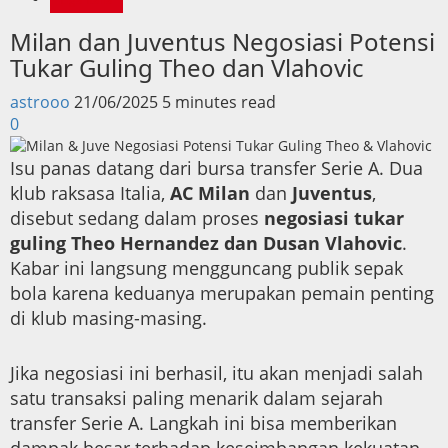
Milan dan Juventus Negosiasi Potensi
Tukar Guling Theo dan Vlahovic
astrooo
21/06/2025
5 minutes read
0
Isu panas datang dari bursa transfer Serie A. Dua
klub raksasa Italia,
AC Milan
dan
Juventus
,
disebut sedang dalam proses
negosiasi tukar
guling Theo Hernandez dan Dusan Vlahovic
.
Kabar ini langsung mengguncang publik sepak
bola karena keduanya merupakan pemain penting
di klub masing-masing.
Jika negosiasi ini berhasil, itu akan menjadi salah
satu transaksi paling menarik dalam sejarah
transfer Serie A. Langkah ini bisa memberikan
dampak besar terhadap keseimbangan kekuatan