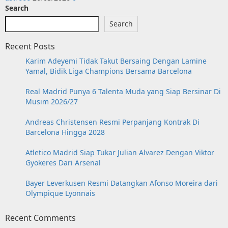
Search
Search
Recent Posts
Karim Adeyemi Tidak Takut Bersaing Dengan Lamine
Yamal, Bidik Liga Champions Bersama Barcelona
Real Madrid Punya 6 Talenta Muda yang Siap Bersinar Di
Musim 2026/27
Andreas Christensen Resmi Perpanjang Kontrak Di
Barcelona Hingga 2028
Atletico Madrid Siap Tukar Julian Alvarez Dengan Viktor
Gyokeres Dari Arsenal
Bayer Leverkusen Resmi Datangkan Afonso Moreira dari
Olympique Lyonnais
Recent Comments