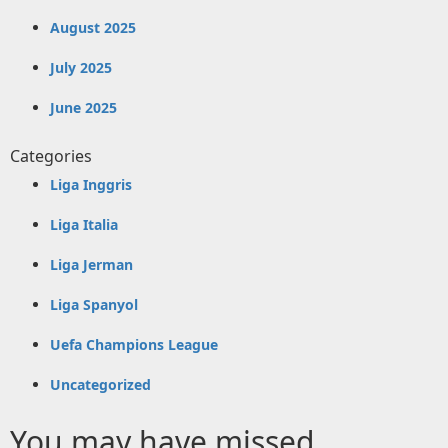
August 2025
July 2025
June 2025
Categories
Liga Inggris
Liga Italia
Liga Jerman
Liga Spanyol
Uefa Champions League
Uncategorized
You may have missed