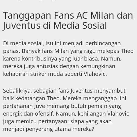
Tanggapan Fans AC Milan dan
Juventus di Media Sosial
Di media sosial, isu ini menjadi perbincangan
panas. Banyak fans Milan yang ragu melepas Theo
karena kontribusinya yang luar biasa. Namun,
mereka juga antusias dengan kemungkinan
kehadiran striker muda seperti Vlahovic.
Sebaliknya, sebagian fans Juventus menyambut
baik kedatangan Theo. Mereka menganggap lini
pertahanan Juve memang butuh pemain yang
energik dan ofensif. Namun, kehilangan Vlahovic
juga memicu pertanyaan: siapa yang akan
menjadi penyerang utama mereka?