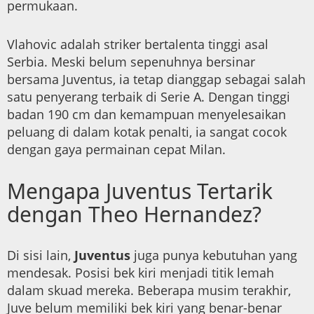
permukaan.
Vlahovic adalah striker bertalenta tinggi asal
Serbia. Meski belum sepenuhnya bersinar
bersama Juventus, ia tetap dianggap sebagai salah
satu penyerang terbaik di Serie A. Dengan tinggi
badan 190 cm dan kemampuan menyelesaikan
peluang di dalam kotak penalti, ia sangat cocok
dengan gaya permainan cepat Milan.
Mengapa Juventus Tertarik
dengan Theo Hernandez?
Di sisi lain,
Juventus
juga punya kebutuhan yang
mendesak. Posisi bek kiri menjadi titik lemah
dalam skuad mereka. Beberapa musim terakhir,
Juve belum memiliki bek kiri yang benar-benar