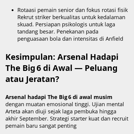
Rotaasi pemain senior dan fokus rotasi fisik
Rekrut striker berkualitas untuk kedalaman
skuad. Persiapan psikologis untuk laga
tandang besar. Penekanan pada
penguasaan bola dan intensitas di Anfield
Kesimpulan: Arsenal Hadapi
The Big 6 di Awal — Peluang
atau Jeratan?
Arsenal hadapi The Big 6 di awal musim
dengan muatan emosional tinggi. Ujian mental
Arteta akan diuji sejak laga pembuka hingga
akhir September. Strategi starter kuat dan recruit
pemain baru sangat penting