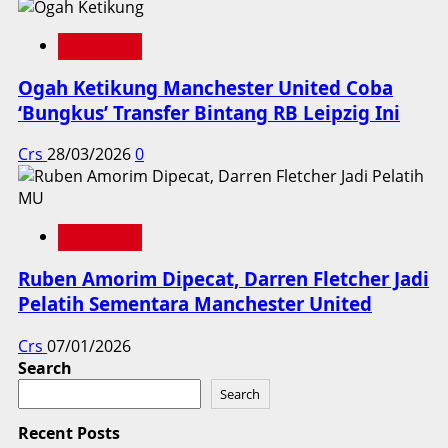
Liga Inggris
Ogah Ketikung Manchester United Coba
‘Bungkus’ Transfer Bintang RB Leipzig Ini
Crs
28/03/2026
0
Liga Inggris
Ruben Amorim Dipecat, Darren Fletcher Jadi
Pelatih Sementara Manchester United
Crs
07/01/2026
Search
Search
Recent Posts