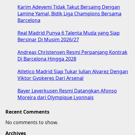
Karim Adeyemi Tidak Takut Bersaing Dengan
Lamine Yamal, Bidik Liga Champions Bersama
Barcelona
Real Madrid Punya 6 Talenta Muda yang Siap
Bersinar Di Musim 2026/27
Andreas Christensen Resmi Perpanjang Kontrak
Di Barcelona Hingga 2028
Atletico Madrid Siap Tukar Julian Alvarez Dengan
Viktor Gyokeres Dari Arsenal
Bayer Leverkusen Resmi Datangkan Afonso
Moreira dari Olympique Lyonnais
Recent Comments
No comments to show.
Archives