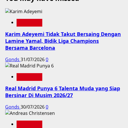
Liga Spanyol
Karim Adeyemi Tidak Takut Bersaing Dengan
Lamine Yamal, Bidik Liga Champions
Bersama Barcelona
Gonds
31/07/2026
0
Liga Spanyol
Real Madrid Punya 6 Talenta Muda yang Siap
Bersinar Di Musim 2026/27
Gonds
30/07/2026
0
Liga Spanyol