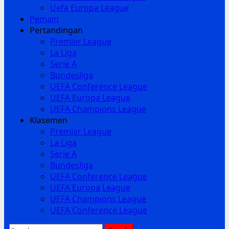
Uefa Europa League
Pemain
Pertandingan
Premier League
La Liga
Serie A
Bundesliga
UEFA Conference League
UEFA Europa League
UEFA Champions League
Klasemen
Premier League
La Liga
Serie A
Bundesliga
UEFA Conference League
UEFA Europa League
UEFA Champions League
UEFA Conference League