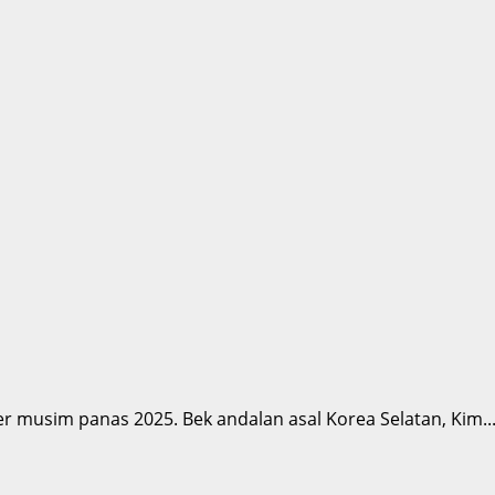
r musim panas 2025. Bek andalan asal Korea Selatan, Kim..