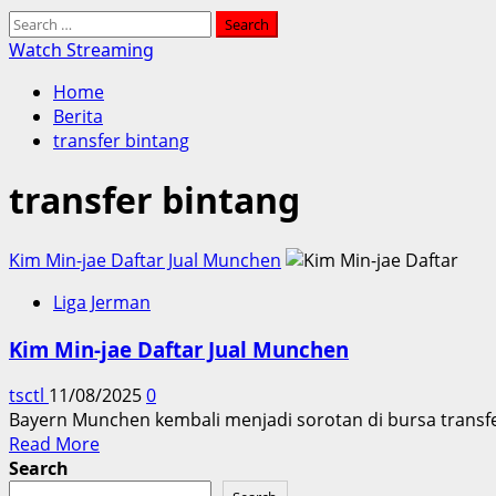
Search
for:
Watch Streaming
Home
Berita
transfer bintang
transfer bintang
Kim Min-jae Daftar Jual Munchen
Liga Jerman
Kim Min-jae Daftar Jual Munchen
tsctl
11/08/2025
0
Bayern Munchen kembali menjadi sorotan di bursa transfe
Read
Read More
more
Search
about