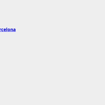
rcelona