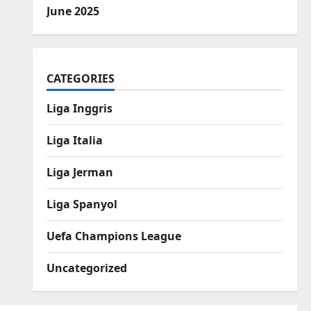
June 2025
CATEGORIES
Liga Inggris
Liga Italia
Liga Jerman
Liga Spanyol
Uefa Champions League
Uncategorized