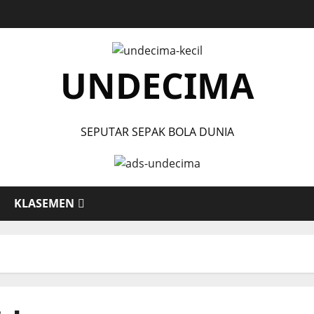
UNDECIMA
SEPUTAR SEPAK BOLA DUNIA
KLASEMEN