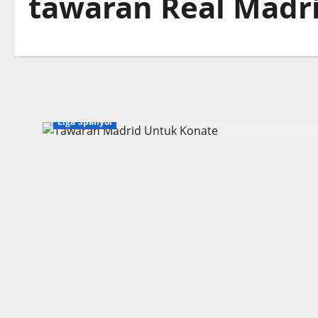
tawaran Real Madr
Liga Spanyol