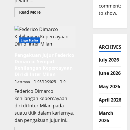
pelatih...
comments
Read
Read More
to show.
more
about
Wajah
Baru
Inter
Milan:
Semua
Liga Italia
Bisa
ARCHIVES
Cetak
Gol,
Pengakuan Jujur Federico
Semua
July 2026
Bisa
Dimarco: Sempat
Menyerang
Kehilangan Kepercayaan
June 2026
Diri di Inter Milan
astrooo
05/10/2025
0
May 2026
Federico Dimarco
kehilangan kepercayaan
April 2026
diri di Inter Milan pada
suatu titik dalam kariernya,
March
dan pengakuan jujur ini...
2026