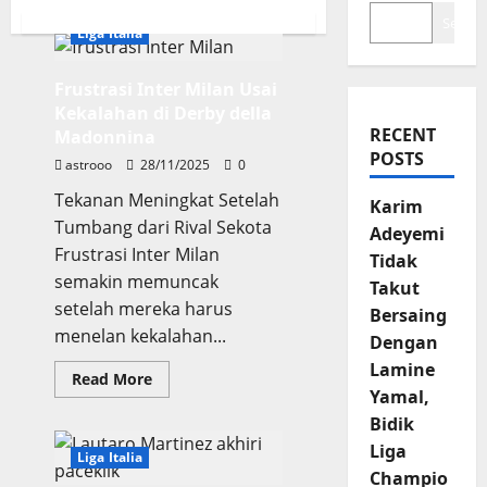
Search
Liga Italia
Frustrasi Inter Milan Usai
Kekalahan di Derby della
RECENT
Madonnina
POSTS
astrooo
28/11/2025
0
Tekanan Meningkat Setelah
Karim
Tumbang dari Rival Sekota
Adeyemi
Frustrasi Inter Milan
Tidak
semakin memuncak
Takut
setelah mereka harus
Bersaing
menelan kekalahan...
Dengan
Lamine
Read
Read More
more
Yamal,
about
Bidik
Frustrasi
Inter
Liga
Milan
Liga Italia
Usai
Champio
Kekalahan