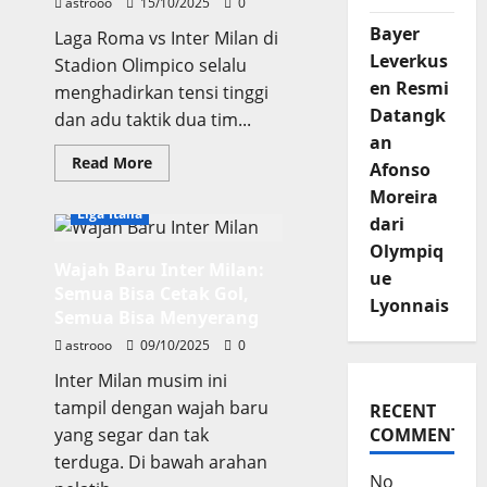
astrooo
15/10/2025
0
Bayer
Laga Roma vs Inter Milan di
Leverkus
Stadion Olimpico selalu
en Resmi
menghadirkan tensi tinggi
Datangk
dan adu taktik dua tim...
an
Read
Read More
Afonso
more
about
Moreira
Roma
Liga Italia
dari
vs
Inter
Olympiq
Milan:
Wajah Baru Inter Milan:
Pertarungan
ue
Panas
Semua Bisa Cetak Gol,
di
Lyonnais
Olimpico
Semua Bisa Menyerang
astrooo
09/10/2025
0
Inter Milan musim ini
tampil dengan wajah baru
RECENT
COMMENTS
yang segar dan tak
terduga. Di bawah arahan
No