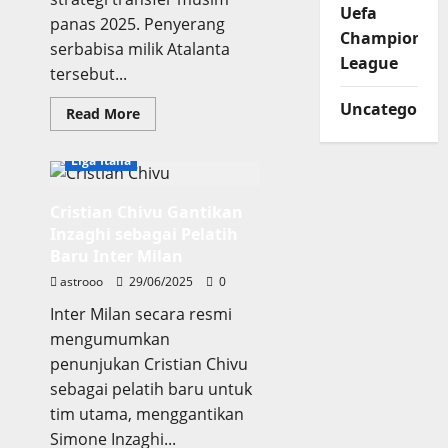
Uefa
panas 2025. Penyerang
Champions
serbabisa milik Atalanta
League
tersebut...
Uncategorize
Read
Read More
more
about
Fokus
Liga Italia
Utama
Inter
Milan
Cristian Chivu Gantikan
Ademola
Inzaghi sebagai Pelatih
Baru Inter Milan
astrooo
29/06/2025
0
Inter Milan secara resmi
mengumumkan
penunjukan Cristian Chivu
sebagai pelatih baru untuk
tim utama, menggantikan
Simone Inzaghi...