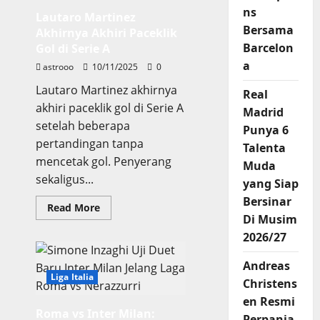
di
ns
Lautaro Martinez
Derby
della
Bersama
Akhirnya Akhiri Paceklik
Madonnina
Barcelon
Gol di Serie A
a
astrooo
10/11/2025
0
Lautaro Martinez akhirnya
Real
akhiri paceklik gol di Serie A
Madrid
setelah beberapa
Punya 6
pertandingan tanpa
Talenta
mencetak gol. Penyerang
Muda
sekaligus...
yang Siap
Bersinar
Read
Read More
more
Di Musim
about
2026/27
Lautaro
Martinez
Akhirnya
Andreas
Akhiri
Paceklik
Liga Italia
Christens
Gol
di
en Resmi
Serie
Roma vs Inter Milan:
A
Perpanja