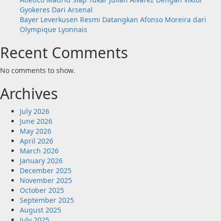
Gyokeres Dari Arsenal
Bayer Leverkusen Resmi Datangkan Afonso Moreira dari
Olympique Lyonnais
Recent Comments
No comments to show.
Archives
July 2026
June 2026
May 2026
April 2026
March 2026
January 2026
December 2025
November 2025
October 2025
September 2025
August 2025
July 2025