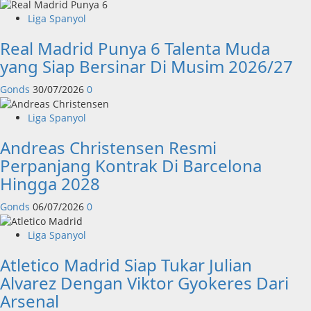
Liga Spanyol
Real Madrid Punya 6 Talenta Muda
yang Siap Bersinar Di Musim 2026/27
Gonds
30/07/2026
0
Liga Spanyol
Andreas Christensen Resmi
Perpanjang Kontrak Di Barcelona
Hingga 2028
Gonds
06/07/2026
0
Liga Spanyol
Atletico Madrid Siap Tukar Julian
Alvarez Dengan Viktor Gyokeres Dari
Arsenal