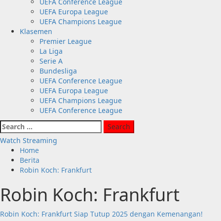
UEFA Conference League
UEFA Europa League
UEFA Champions League
Klasemen
Premier League
La Liga
Serie A
Bundesliga
UEFA Conference League
UEFA Europa League
UEFA Champions League
UEFA Conference League
Search
for:
Watch Streaming
Home
Berita
Robin Koch: Frankfurt
Robin Koch: Frankfurt
Robin Koch: Frankfurt Siap Tutup 2025 dengan Kemenangan!