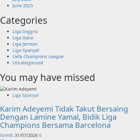
June 2025
Categories
Liga Inggris
Liga Italia
Liga Jerman
Liga Spanyol
Uefa Champions League
Uncategorized
You may have missed
Liga Spanyol
Karim Adeyemi Tidak Takut Bersaing
Dengan Lamine Yamal, Bidik Liga
Champions Bersama Barcelona
Gonds
31/07/2026
0