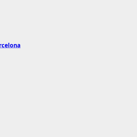
rcelona