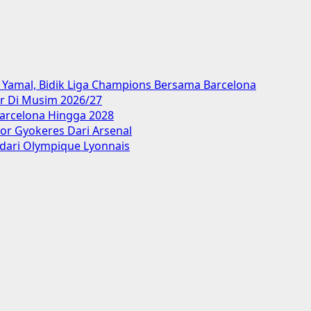
 Yamal, Bidik Liga Champions Bersama Barcelona
ar Di Musim 2026/27
Barcelona Hingga 2028
tor Gyokeres Dari Arsenal
dari Olympique Lyonnais