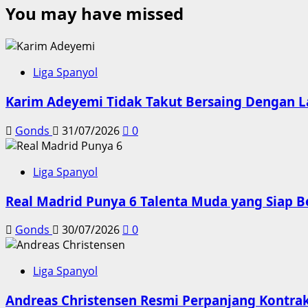
You may have missed
Liga Spanyol
Karim Adeyemi Tidak Takut Bersaing Dengan L
Gonds
31/07/2026
0
Liga Spanyol
Real Madrid Punya 6 Talenta Muda yang Siap B
Gonds
30/07/2026
0
Liga Spanyol
Andreas Christensen Resmi Perpanjang Kontrak