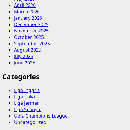
April 2026
March 2026
January 2026
December 2025
November 2025
October 2025
September 2025
August 2025
July 2025
June 2025
Categories
Liga Inggris
Liga Italia
Liga Jerman
Liga Spanyol
Uefa Champions League
Uncategorized