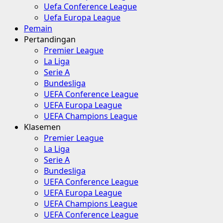
Uefa Conference League
Uefa Europa League
Pemain
Pertandingan
Premier League
La Liga
Serie A
Bundesliga
UEFA Conference League
UEFA Europa League
UEFA Champions League
Klasemen
Premier League
La Liga
Serie A
Bundesliga
UEFA Conference League
UEFA Europa League
UEFA Champions League
UEFA Conference League