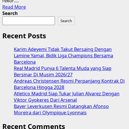
rekor....
Read
Read More
more
Search
about
Search
Kylian
Mbappe
Recent Posts
Terus
Bikin
Karim Adeyemi Tidak Takut Bersaing Dengan
Gol,
Lamine Yamal, Bidik Liga Champions Bersama
Lewati
Barcelona
Rekor
Real Madrid Punya 6 Talenta Muda yang Siap
Thierry
Bersinar Di Musim 2026/27
Henry
Andreas Christensen Resmi Perpanjang Kontrak Di
Barcelona Hingga 2028
Atletico Madrid Siap Tukar Julian Alvarez Dengan
Viktor Gyokeres Dari Arsenal
Bayer Leverkusen Resmi Datangkan Afonso
Moreira dari Olympique Lyonnais
Recent Comments