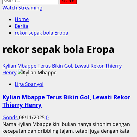
Search
for:
Watch Streaming
Home
Berita
rekor sepak bola Eropa
rekor sepak bola Eropa
Kylian Mbappe Terus Bikin Gol, Lewati Rekor Thierry
Henry
Liga Spanyol
Kylian Mbappe Terus Bikin Gol, Lewati Rekor
Thierry Henry
Gonds
06/11/2025
0
Nama Kylian Mbappe kini bukan hanya sinonim dengan
kecepatan dan dribbling tajam, tetapi juga dengan kata