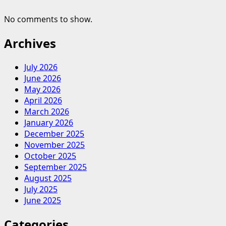
No comments to show.
Archives
July 2026
June 2026
May 2026
April 2026
March 2026
January 2026
December 2025
November 2025
October 2025
September 2025
August 2025
July 2025
June 2025
Categories