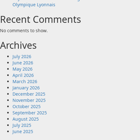
Olympique Lyonnais
Recent Comments
No comments to show.
Archives
July 2026
June 2026
May 2026
April 2026
March 2026
January 2026
December 2025
November 2025
October 2025
September 2025
August 2025
July 2025
June 2025