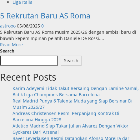
Liga Italia
5 Rekrutan Baru AS Roma
astrooo
05/08/2025
0
5 Rekrutan Baru AS Roma musim 2025/26 dengan ambisi baru di
bawah kepemimpinan pelatih Daniele De Rossi....
Read
Read More
more
Search
about
Search
5
Rekrutan
Recent Posts
Baru
AS
Roma
Karim Adeyemi Tidak Takut Bersaing Dengan Lamine Yamal,
Bidik Liga Champions Bersama Barcelona
Real Madrid Punya 6 Talenta Muda yang Siap Bersinar Di
Musim 2026/27
Andreas Christensen Resmi Perpanjang Kontrak Di
Barcelona Hingga 2028
Atletico Madrid Siap Tukar Julian Alvarez Dengan Viktor
Gyokeres Dari Arsenal
Bayer Leverkusen Resmi Datangkan Afonso Moreira dari