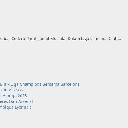
r Cedera Parah Jamal Musiala. Dalam laga semifinal Club...
 Bidik Liga Champions Bersama Barcelona
usim 2026/27
a Hingga 2028
eres Dari Arsenal
ympique Lyonnais