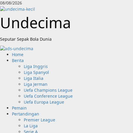
Skip
08/08/2026
to
content
Undecima
Seputar Sepak Bola Dunia
Primary
Home
Menu
Berita
Liga Inggris
Liga Spanyol
Liga Italia
Liga Jerman
Uefa Champions League
Uefa Conference League
Uefa Europa League
Pemain
Pertandingan
Premier League
La Liga
Serie A