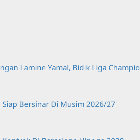
engan Lamine Yamal, Bidik Liga Champi
 Siap Bersinar Di Musim 2026/27