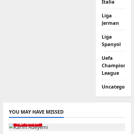
Italia
Liga
Jerman
Liga
Spanyol
Uefa
Champions
League
Uncategorize
YOU MAY HAVE MISSED
Liga Spanyol