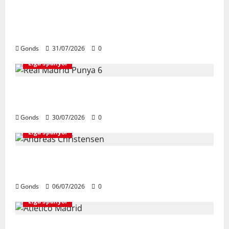
Karim Adeyemi Tidak Takut Bersaing
Dengan Lamine Yamal, Bidik Liga
Champions Bersama Barcelona
Gonds
31/07/2026
0
Liga Spanyol
Real Madrid Punya 6 Talenta Muda yang
Siap Bersinar Di Musim 2026/27
Gonds
30/07/2026
0
Liga Spanyol
Andreas Christensen Resmi Perpanjang
Kontrak Di Barcelona Hingga 2028
Gonds
06/07/2026
0
Liga Spanyol
Atletico Madrid Siap Tukar Julian Alvarez