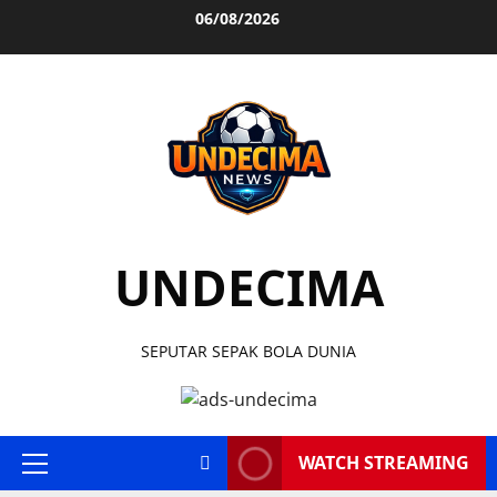
Skip
06/08/2026
to
content
UNDECIMA
SEPUTAR SEPAK BOLA DUNIA
WATCH STREAMING
Primary