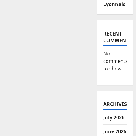
Lyonnais
RECENT
COMMENTS
No
comments
to show.
ARCHIVES
July 2026
June 2026