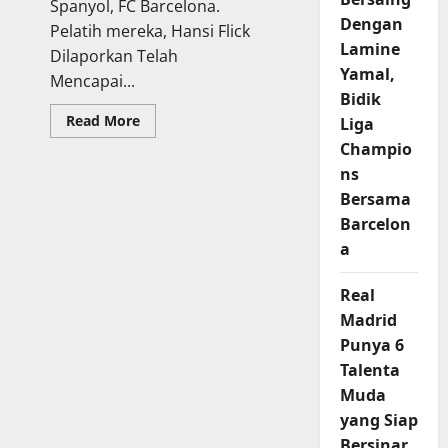
Spanyol, FC Barcelona.
Dengan
Pelatih mereka, Hansi Flick
Lamine
Dilaporkan Telah
Yamal,
Mencapai...
Bidik
Read
Read More
Liga
more
Champio
about
Hansi
ns
Flick
Dilaporkan
Bersama
Telah
Mencapai
Barcelon
Kesepakatan
Kontrak
a
Baru
Di
Barcelona,
Real
Kapan
Diumumkan?
Madrid
Punya 6
Talenta
Muda
yang Siap
Bersinar