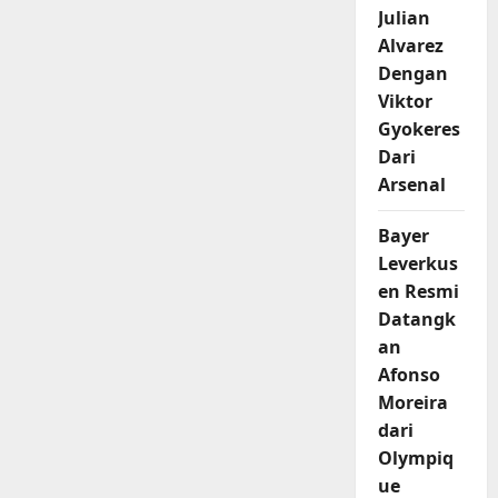
Julian
Alvarez
Dengan
Viktor
Gyokeres
Dari
Arsenal
Bayer
Leverkus
en Resmi
Datangk
an
Afonso
Moreira
dari
Olympiq
ue