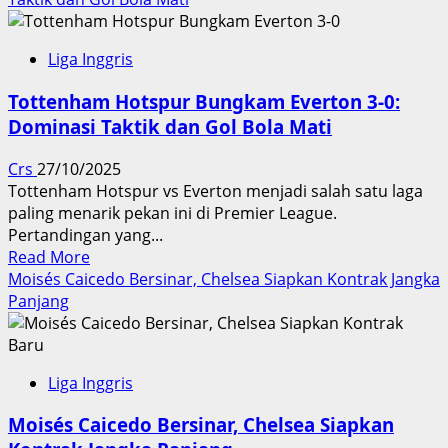
Wolves
Tolak
Liga Inggris
Tawaran
Pengambilalihan
Tottenham Hotspur Bungkam Everton 3-0:
John
Dominasi Taktik dan Gol Bola Mati
Textor
Senilai
Crs
27/10/2025
Ratusan
Tottenham Hotspur vs Everton menjadi salah satu laga
Juta
paling menarik pekan ini di Premier League.
Pound
Pertandingan yang...
Read
Read More
more
Moisés Caicedo Bersinar, Chelsea Siapkan Kontrak Jangka
about
Panjang
Tottenham
Hotspur
Bungkam
Liga Inggris
Everton
3-
Moisés Caicedo Bersinar, Chelsea Siapkan
0: