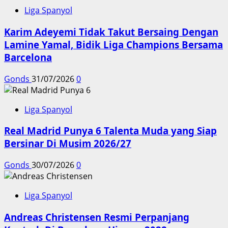
Liga Spanyol
Karim Adeyemi Tidak Takut Bersaing Dengan
Lamine Yamal, Bidik Liga Champions Bersama
Barcelona
Gonds
31/07/2026
0
Liga Spanyol
Real Madrid Punya 6 Talenta Muda yang Siap
Bersinar Di Musim 2026/27
Gonds
30/07/2026
0
Liga Spanyol
Andreas Christensen Resmi Perpanjang