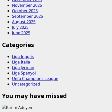
November 2025
October 2025
September 2025
August 2025
July 2025
June 2025
Categories
Liga Inggris
Liga Italia
Liga Jerman
Liga Spanyol
Uefa Champions League
Uncategorized
You may have missed