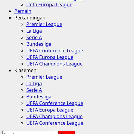
Uefa Europa League
Pemain
Pertandingan
Premier League
La Liga
Serie A
Bundesliga
UEFA Conference League
UEFA Europa League
UEFA Champions League
Klasemen
Premier League
La Liga
Serie A
Bundesliga
UEFA Conference League
UEFA Europa League
UEFA Champions League
UEFA Conference League