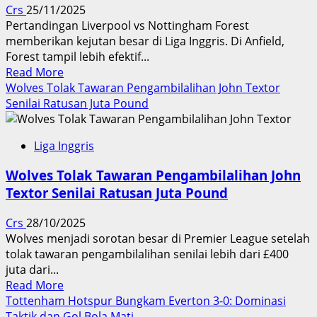
Crs
25/11/2025
dan
Pertandingan Liverpool vs Nottingham Forest
Kedua
memberikan kejutan besar di Liga Inggris. Di Anfield,
Berakhir
Forest tampil lebih efektif...
Imbang
Read
Read More
2-
more
Wolves Tolak Tawaran Pengambilalihan John Textor
2
about
Senilai Ratusan Juta Pound
Liverpool
vs
Liga Inggris
Nottingham
Forest:
Wolves Tolak Tawaran Pengambilalihan John
Kekalahan
Textor Senilai Ratusan Juta Pound
Telak
The
Crs
28/10/2025
Reds
Wolves menjadi sorotan besar di Premier League setelah
di
tolak tawaran pengambilalihan senilai lebih dari £400
Kandang
juta dari...
Sendiri
Read
Read More
more
Tottenham Hotspur Bungkam Everton 3-0: Dominasi
about
Taktik dan Gol Bola Mati