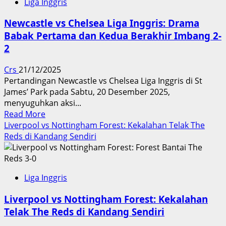
Liga Inggris
Tak
Terkalahkan
Newcastle vs Chelsea Liga Inggris: Drama
Usai
Babak Pertama dan Kedua Berakhir Imbang 2-
Menang
2
Tipis
atas
Crs
21/12/2025
Bournemouth
Pertandingan Newcastle vs Chelsea Liga Inggris di St
James’ Park pada Sabtu, 20 Desember 2025,
menyuguhkan aksi...
Read
Read More
more
Liverpool vs Nottingham Forest: Kekalahan Telak The
about
Reds di Kandang Sendiri
Newcastle
vs
Chelsea
Liga Inggris
Liga
Inggris:
Liverpool vs Nottingham Forest: Kekalahan
Drama
Telak The Reds di Kandang Sendiri
Babak
Pertama