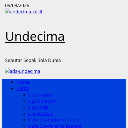
Skip
09/08/2026
to
content
Undecima
Seputar Sepak Bola Dunia
Primary
Home
Menu
Berita
Liga Inggris
Liga Spanyol
Liga Italia
Liga Jerman
Uefa Champions League
Uefa Conference League