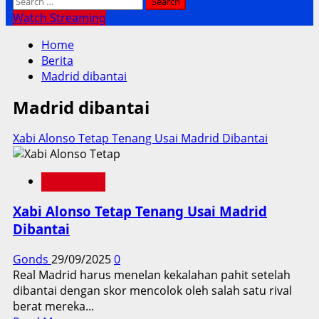
Search
for:
Watch Streaming
Home
Berita
Madrid dibantai
Madrid dibantai
Xabi Alonso Tetap Tenang Usai Madrid Dibantai
Liga Spanyol
Xabi Alonso Tetap Tenang Usai Madrid
Dibantai
Gonds
29/09/2025
0
Real Madrid harus menelan kekalahan pahit setelah
dibantai dengan skor mencolok oleh salah satu rival
berat mereka...