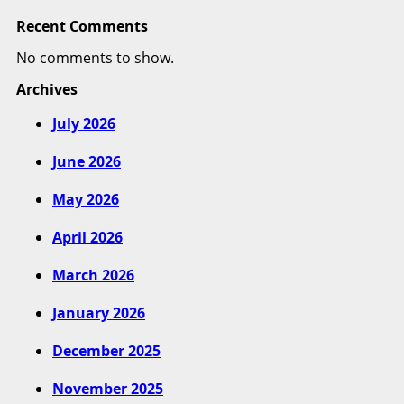
Recent Comments
No comments to show.
Archives
July 2026
June 2026
May 2026
April 2026
March 2026
January 2026
December 2025
November 2025