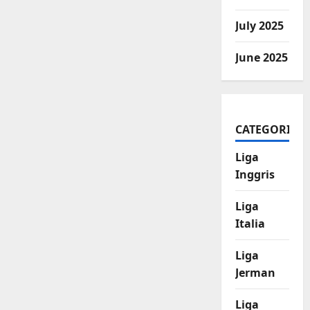
July 2025
June 2025
CATEGORIES
Liga
Inggris
Liga
Italia
Liga
Jerman
Liga