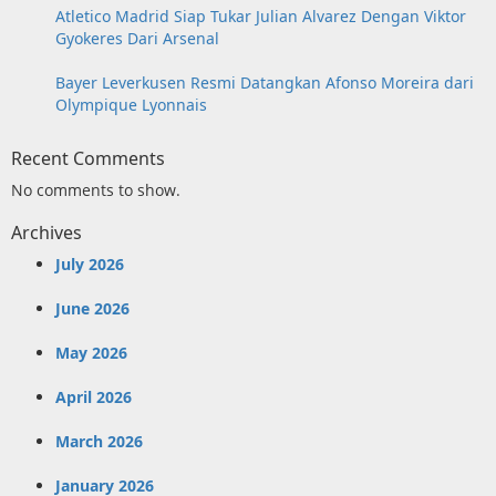
Atletico Madrid Siap Tukar Julian Alvarez Dengan Viktor
Gyokeres Dari Arsenal
Bayer Leverkusen Resmi Datangkan Afonso Moreira dari
Olympique Lyonnais
Recent Comments
No comments to show.
Archives
July 2026
June 2026
May 2026
April 2026
March 2026
January 2026