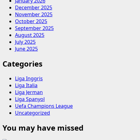
January 2026
December 2025
November 2025
October 2025
September 2025
August 2025
July 2025
June 2025
Categories
Liga Inggris
Liga Italia
Liga Jerman
Liga Spanyol
Uefa Champions League
Uncategorized
You may have missed