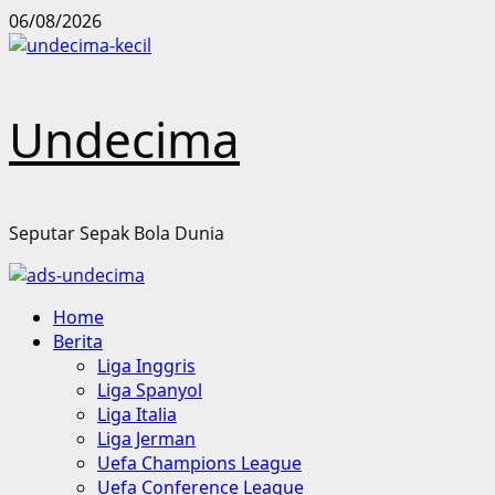
Skip
06/08/2026
to
content
Undecima
Seputar Sepak Bola Dunia
Primary
Home
Menu
Berita
Liga Inggris
Liga Spanyol
Liga Italia
Liga Jerman
Uefa Champions League
Uefa Conference League