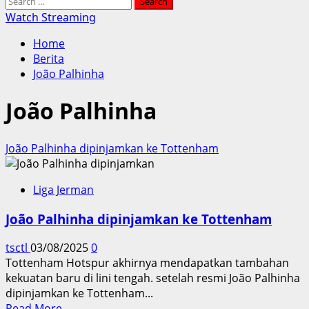
Search
for:
Watch Streaming
Home
Berita
João Palhinha
João Palhinha
João Palhinha dipinjamkan ke Tottenham
Liga Jerman
João Palhinha dipinjamkan ke Tottenham
tsctl
03/08/2025
0
Tottenham Hotspur akhirnya mendapatkan tambahan
kekuatan baru di lini tengah. setelah resmi João Palhinha
dipinjamkan ke Tottenham...
Read
Read More