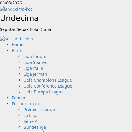
Skip
06/08/2026
to
content
Undecima
Seputar Sepak Bola Dunia
Primary
Home
Menu
Berita
Liga Inggris
Liga Spanyol
Liga Italia
Liga Jerman
Uefa Champions League
Uefa Conference League
Uefa Europa League
Pemain
Pertandingan
Premier League
La Liga
Serie A
Bundesliga