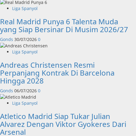
Liga Spanyol
Real Madrid Punya 6 Talenta Muda
yang Siap Bersinar Di Musim 2026/27
Gonds
30/07/2026
0
Liga Spanyol
Andreas Christensen Resmi
Perpanjang Kontrak Di Barcelona
Hingga 2028
Gonds
06/07/2026
0
Liga Spanyol
Atletico Madrid Siap Tukar Julian
Alvarez Dengan Viktor Gyokeres Dari
Arsenal