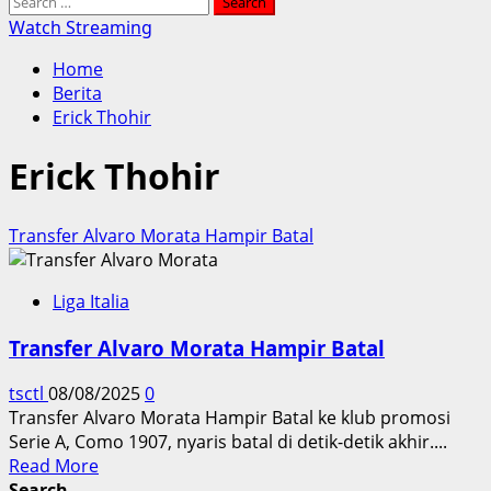
Search
for:
Watch Streaming
Home
Berita
Erick Thohir
Erick Thohir
Transfer Alvaro Morata Hampir Batal
Liga Italia
Transfer Alvaro Morata Hampir Batal
tsctl
08/08/2025
0
Transfer Alvaro Morata Hampir Batal ke klub promosi
Serie A, Como 1907, nyaris batal di detik-detik akhir....
Read
Read More
more
Search