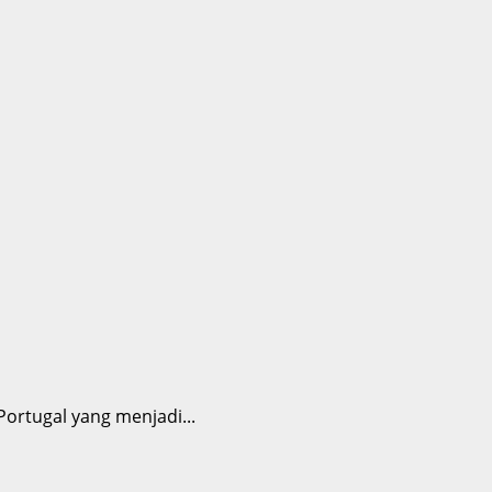
ortugal yang menjadi...