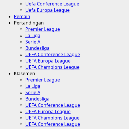
Uefa Conference League
Uefa Europa League
Pemain
Pertandingan
Premier League
La Liga
Serie A
Bundesliga
UEFA Conference League
UEFA Europa League
UEFA Champions League
Klasemen
Premier League
La Liga
Serie A
Bundesliga
UEFA Conference League
UEFA Europa League
UEFA Champions League
UEFA Conference League