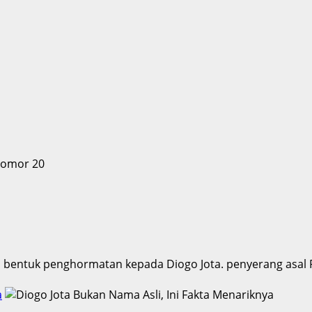
bentuk penghormatan kepada Diogo Jota. penyerang asal P
a