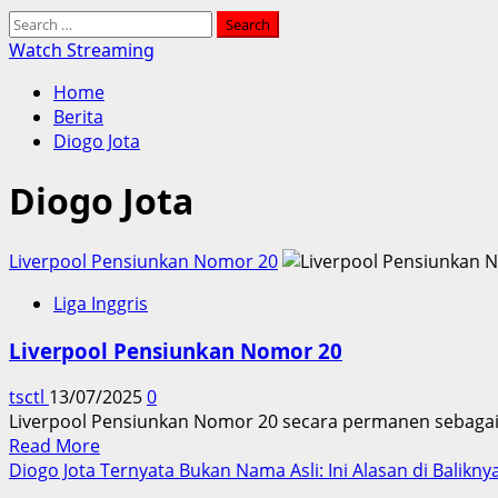
Search
for:
Watch Streaming
Home
Berita
Diogo Jota
Diogo Jota
Liverpool Pensiunkan Nomor 20
Liga Inggris
Liverpool Pensiunkan Nomor 20
tsctl
13/07/2025
0
Liverpool Pensiunkan Nomor 20 secara permanen sebagai 
Read
Read More
more
Diogo Jota Ternyata Bukan Nama Asli: Ini Alasan di Balikny
about