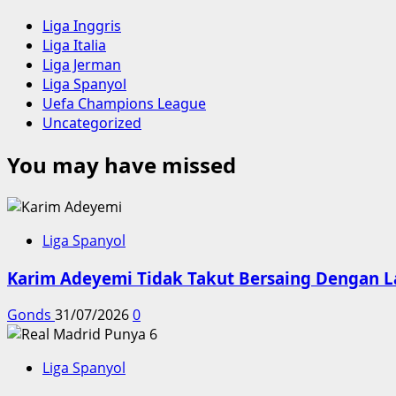
Liga Inggris
Liga Italia
Liga Jerman
Liga Spanyol
Uefa Champions League
Uncategorized
You may have missed
Liga Spanyol
Karim Adeyemi Tidak Takut Bersaing Dengan L
Gonds
31/07/2026
0
Liga Spanyol