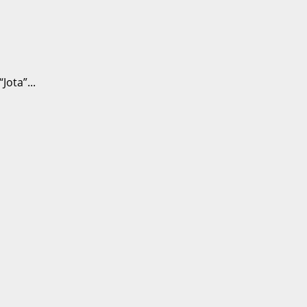
ota”...