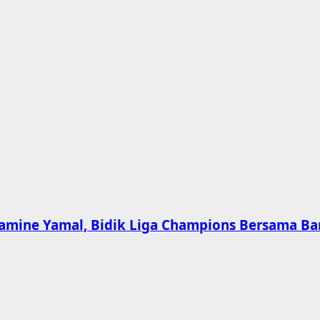
amine Yamal, Bidik Liga Champions Bersama Ba