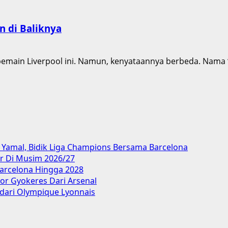
n di Baliknya
emain Liverpool ini. Namun, kenyataannya berbeda. Nama “J
 Yamal, Bidik Liga Champions Bersama Barcelona
ar Di Musim 2026/27
Barcelona Hingga 2028
tor Gyokeres Dari Arsenal
dari Olympique Lyonnais