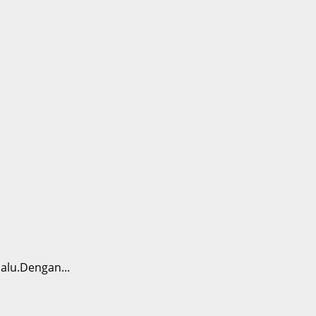
alu.Dengan...