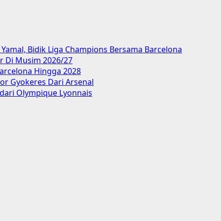
 Yamal, Bidik Liga Champions Bersama Barcelona
ar Di Musim 2026/27
Barcelona Hingga 2028
tor Gyokeres Dari Arsenal
dari Olympique Lyonnais