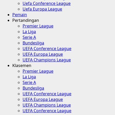
Uefa Conference League
Uefa Europa League
Pemain
Pertandingan
Premier League
La Liga
Serie A
Bundesliga
UEFA Conference League
UEFA Europa League
UEFA Champions League
Klasemen
Premier League
La Liga
Serie A
Bundesliga
UEFA Conference League
UEFA Europa League
UEFA Champions League
UEFA Conference League