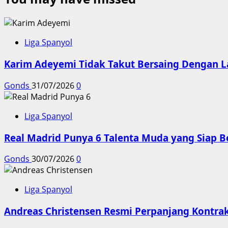
Liga Spanyol
Karim Adeyemi Tidak Takut Bersaing Dengan L
Gonds
31/07/2026
0
Liga Spanyol
Real Madrid Punya 6 Talenta Muda yang Siap B
Gonds
30/07/2026
0
Liga Spanyol
Andreas Christensen Resmi Perpanjang Kontrak