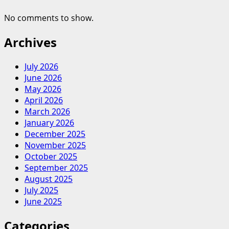
No comments to show.
Archives
July 2026
June 2026
May 2026
April 2026
March 2026
January 2026
December 2025
November 2025
October 2025
September 2025
August 2025
July 2025
June 2025
Categories