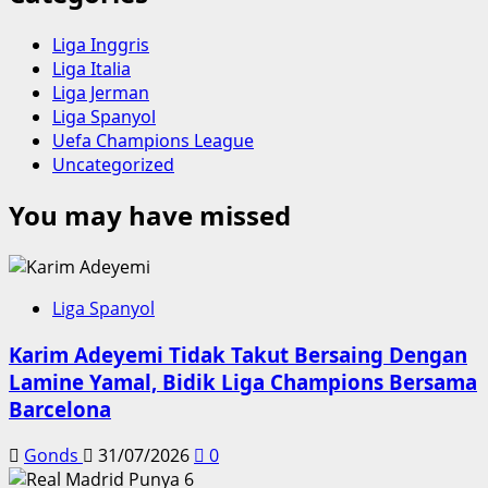
Liga Inggris
Liga Italia
Liga Jerman
Liga Spanyol
Uefa Champions League
Uncategorized
You may have missed
Liga Spanyol
Karim Adeyemi Tidak Takut Bersaing Dengan
Lamine Yamal, Bidik Liga Champions Bersama
Barcelona
Gonds
31/07/2026
0