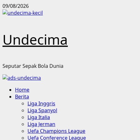
Skip
09/08/2026
to
content
Undecima
Seputar Sepak Bola Dunia
Primary
Home
Menu
Berita
Liga Inggris
Liga Spanyol
Liga Italia
Liga Jerman
Uefa Champions League
Uefa Conference League