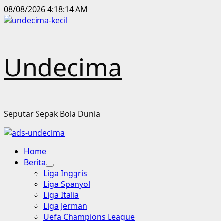
Skip
08/08/2026
4:18:15 AM
to
content
Undecima
Seputar Sepak Bola Dunia
Primary
Home
Menu
Berita
Liga Inggris
Liga Spanyol
Liga Italia
Liga Jerman
Uefa Champions League