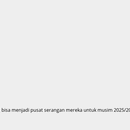
 bisa menjadi pusat serangan mereka untuk musim 2025/202