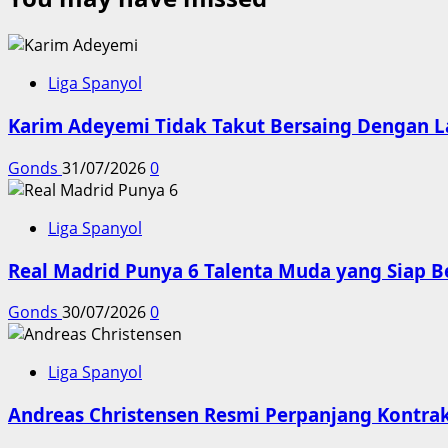
Liga Spanyol
Karim Adeyemi Tidak Takut Bersaing Dengan L
Gonds
31/07/2026
0
Liga Spanyol
Real Madrid Punya 6 Talenta Muda yang Siap B
Gonds
30/07/2026
0
Liga Spanyol
Andreas Christensen Resmi Perpanjang Kontrak