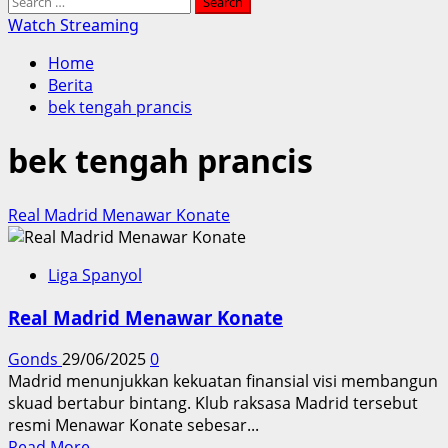
Search
for:
Watch Streaming
Home
Berita
bek tengah prancis
bek tengah prancis
Real Madrid Menawar Konate
Liga Spanyol
Real Madrid Menawar Konate
Gonds
29/06/2025
0
Madrid menunjukkan kekuatan finansial visi membangun
skuad bertabur bintang. Klub raksasa Madrid tersebut
resmi Menawar Konate sebesar...
Read
Read More