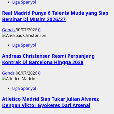
Liga Spanyol
Real Madrid Punya 6 Talenta Muda yang Siap
Bersinar Di Musim 2026/27
Gonds
30/07/2026
0
Liga Spanyol
Andreas Christensen Resmi Perpanjang
Kontrak Di Barcelona Hingga 2028
Gonds
06/07/2026
0
Liga Spanyol
Atletico Madrid Siap Tukar Julian Alvarez
Dengan Viktor Gyokeres Dari Arsenal